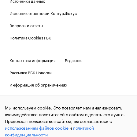
Источники данных
Источник отчетности Контур.Фокус
Вопросы и ответы
Политика Cookies РБК
Контактная информация
Редакция
Рассылка РБК Новости
Информация об ограничениях
Правовая информация
О соблюдении авторских прав
Мы используем cookie. Это позволяет нам анализировать
© АО «РОСБИЗНЕСКОНСАЛТИНГ»,
1995–2026.
Сообщения
и материалы информационного агентства «РБК»
взаимодействие посетителей с сайтом и делать его лучше.
(зарегистрировано Федеральной службой по надзору в сфере
Продолжая пользоваться сайтом, вы соглашаетесь с
связи, информационных технологий и массовых
использованием файлов cookie
и
политикой
коммуникаций (Роскомнадзор) 09.12.2015 за номером ИА
№ФС77-63848) сопровождаются пометкой «РБК». Отдельные
конфиденциальности
.