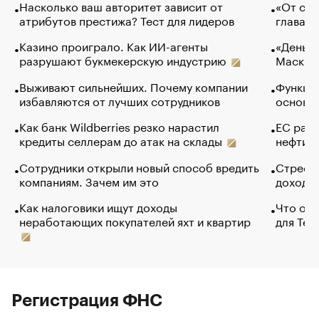
Насколько ваш авторитет зависит от
«От спо
атрибутов престижа? Тест для лидеров
глава к
Казино проиграло. Как ИИ-агенты
«Деньги
разрушают букмекерскую индустрию
Маск в 
Выживают сильнейших. Почему компании
Функции
избавляются от лучших сотрудников
основ э
Как банк Wildberries резко нарастил
ЕС раз
кредиты селлерам до атак на склады
нефти —
Сотрудники открыли новый способ вредить
Стресс 
компаниям. Зачем им это
доходов
Как налоговики ищут доходы
Что обв
неработающих покупателей яхт и квартир
для Tel
Регистрация ФНС