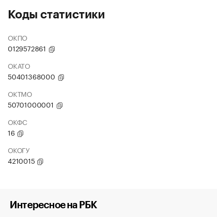
Коды статистики
ОКПО
0129572861
ОКАТО
50401368000
ОКТМО
50701000001
ОКФС
16
ОКОГУ
4210015
Интересное на РБК