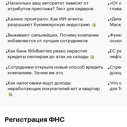
Насколько ваш авторитет зависит от
«От спо
атрибутов престижа? Тест для лидеров
глава к
Казино проиграло. Как ИИ-агенты
«Деньги
разрушают букмекерскую индустрию
Маск в 
Выживают сильнейших. Почему компании
Функции
избавляются от лучших сотрудников
основ э
Как банк Wildberries резко нарастил
ЕС раз
кредиты селлерам до атак на склады
нефти —
Сотрудники открыли новый способ вредить
Стресс 
компаниям. Зачем им это
доходов
Как налоговики ищут доходы
Что обв
неработающих покупателей яхт и квартир
для Tel
Регистрация ФНС