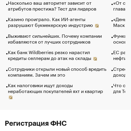
Насколько ваш авторитет зависит от
«От спо
атрибутов престижа? Тест для лидеров
глава к
Казино проиграло. Как ИИ-агенты
«Деньги
разрушают букмекерскую индустрию
Маск в 
Выживают сильнейших. Почему компании
Функции
избавляются от лучших сотрудников
основ э
Как банк Wildberries резко нарастил
ЕС раз
кредиты селлерам до атак на склады
нефти —
Сотрудники открыли новый способ вредить
Стресс 
компаниям. Зачем им это
доходов
Как налоговики ищут доходы
Что обв
неработающих покупателей яхт и квартир
для Tel
Регистрация ФНС