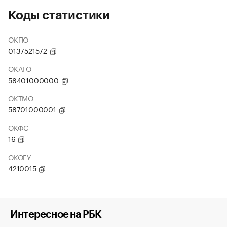
Коды статистики
ОКПО
0137521572
ОКАТО
58401000000
ОКТМО
58701000001
ОКФС
16
ОКОГУ
4210015
Интересное на РБК