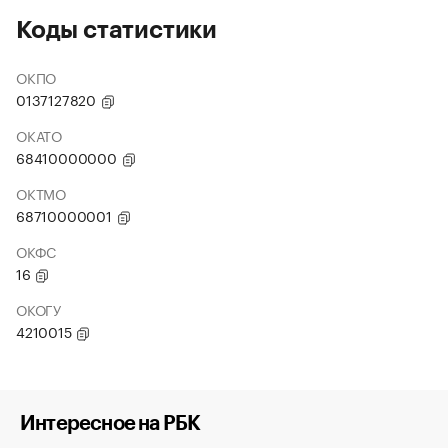
Коды статистики
ОКПО
0137127820
ОКАТО
68410000000
ОКТМО
68710000001
ОКФС
16
ОКОГУ
4210015
Интересное на РБК