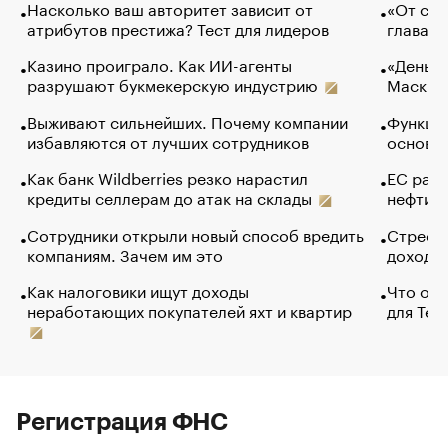
Насколько ваш авторитет зависит от
«От спо
атрибутов престижа? Тест для лидеров
глава к
Казино проиграло. Как ИИ-агенты
«Деньги
разрушают букмекерскую индустрию
Маск в 
Выживают сильнейших. Почему компании
Функции
избавляются от лучших сотрудников
основ э
Как банк Wildberries резко нарастил
ЕС раз
кредиты селлерам до атак на склады
нефти —
Сотрудники открыли новый способ вредить
Стресс 
компаниям. Зачем им это
доходов
Как налоговики ищут доходы
Что обв
неработающих покупателей яхт и квартир
для Tel
Регистрация ФНС