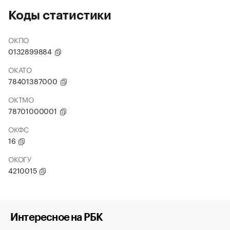
Коды статистики
ОКПО
0132899884
ОКАТО
78401387000
ОКТМО
78701000001
ОКФС
16
ОКОГУ
4210015
Интересное на РБК