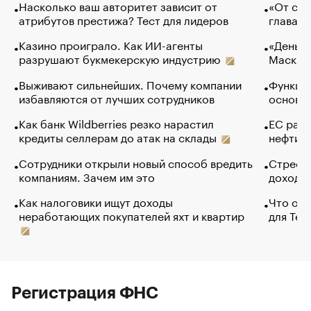
Насколько ваш авторитет зависит от
«От спо
атрибутов престижа? Тест для лидеров
глава к
Казино проиграло. Как ИИ-агенты
«Деньги
разрушают букмекерскую индустрию
Маск в 
Выживают сильнейших. Почему компании
Функции
избавляются от лучших сотрудников
основ э
Как банк Wildberries резко нарастил
ЕС раз
кредиты селлерам до атак на склады
нефти —
Сотрудники открыли новый способ вредить
Стресс 
компаниям. Зачем им это
доходов
Как налоговики ищут доходы
Что обв
неработающих покупателей яхт и квартир
для Tel
Регистрация ФНС