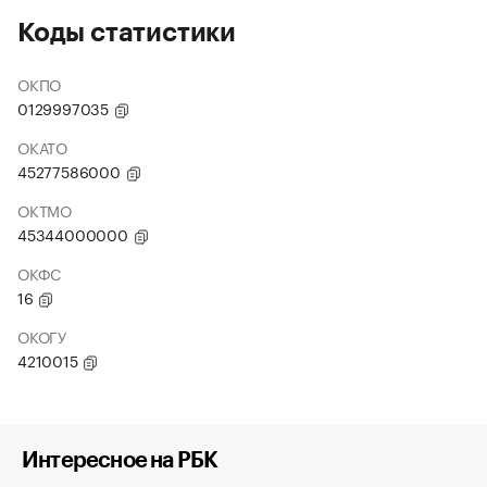
Коды статистики
ОКПО
0129997035
ОКАТО
45277586000
ОКТМО
45344000000
ОКФС
16
ОКОГУ
4210015
Интересное на РБК