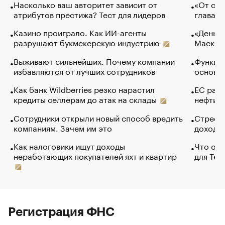
Насколько ваш авторитет зависит от
«От спо
атрибутов престижа? Тест для лидеров
глава к
Казино проиграло. Как ИИ-агенты
«Деньги
разрушают букмекерскую индустрию
Маск в 
Выживают сильнейших. Почему компании
Функции
избавляются от лучших сотрудников
основ э
Как банк Wildberries резко нарастил
ЕС раз
кредиты селлерам до атак на склады
нефти —
Сотрудники открыли новый способ вредить
Стресс 
компаниям. Зачем им это
доходов
Как налоговики ищут доходы
Что обв
неработающих покупателей яхт и квартир
для Tel
Регистрация ФНС