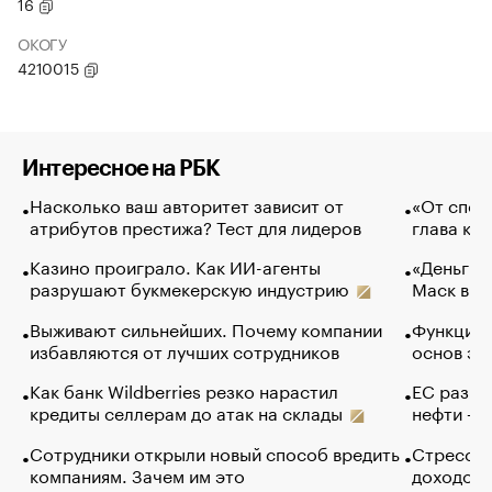
16
ОКОГУ
4210015
Интересное на РБК
Насколько ваш авторитет зависит от
«От спор
атрибутов престижа? Тест для лидеров
глава ко
Казино проиграло. Как ИИ-агенты
«Деньги б
разрушают букмекерскую индустрию
Маск в и
Выживают сильнейших. Почему компании
Функции 
избавляются от лучших сотрудников
основ эф
Как банк Wildberries резко нарастил
ЕС разре
кредиты селлерам до атак на склады
нефти — 
Сотрудники открыли новый способ вредить
Стресс о
компаниям. Зачем им это
доходов 