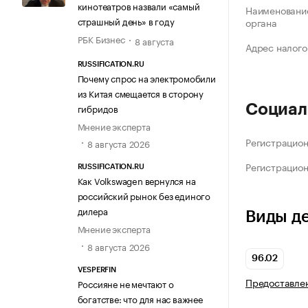
кинотеатров назвали «самый
Наименование
страшный день» в году
органа
РБК Бизнес
8 августа
Адрес налого
RUSSIFICATION.RU
Почему спрос на электромобили
из Китая смещается в сторону
гибридов
Социал
Мнение эксперта
Регистрацио
8 августа 2026
Регистрацио
RUSSIFICATION.RU
Как Volkswagen вернулся на
российский рынок без единого
дилера
Виды д
Мнение эксперта
8 августа 2026
96.02
VESPERFIN
Предоставлен
Россияне не мечтают о
богатстве: что для нас важнее