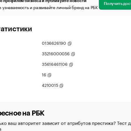
е профилем бизнеса и публикуйте новости
Получить дос
 узнаваемость и развивайте личный бренд на РБК
татистики
0136626190
35216000056
35616461106
16
4210015
есное на РБК
ко ваш авторитет зависит от атрибутов престижа? Тест д
в