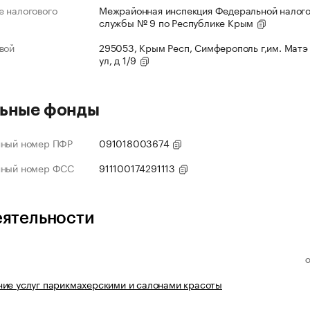
 налогового
Межрайонная инспекция Федеральной налог
службы № 9 по Республике Крым
вой
295053, Крым Респ, Симферополь г,им. Матэ
ул, д 1/9
ьные фонды
нный номер ПФР
091018003674
нный номер ФСС
911100174291113
еятельности
ие услуг парикмахерскими и салонами красоты