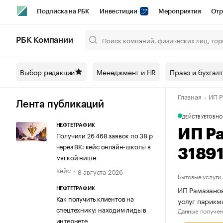
Подписка на РБК
Инвестиции
Мероприятия
Отр
Спорт
Школа управления РБК
РБК Образование
РБ
РБК Компании
Город
Стиль
Крипто
РБК Бизнес-среда
Дискусси
Выбор редакции
Менеджмент и HR
Право и бухгал
Спецпроекты СПб
Конференции СПб
Спецпроекты
Главная
ИП Р
Технологии и медиа
Финансы
Рынок наличной валют
Лента публикаций
ДЕЙСТВУЕТ
ОБНО
НЕФТЕТРАФИК
ИП Р
Получили 26 468 заявок по 38 р
через ВК: кейс онлайн-школы в
3189
мягкой нише
Кейс
8 августа 2026
Бытовые услуги
ИП Рамазанов
НЕФТЕТРАФИК
Как получить клиентов на
услуг парикм
спецтехнику: находим лиды в
Данные получен
интернете