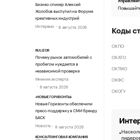
Управляйт
Бизнес-спикер Алексей
Повышайте
Жолобов выступил на Форуме
креативных индустрий
Интервью
8 августа 2026
Коды с
ОКПО
RULIZOR
ОКАТО
Почему рынок автомобилей с
пробегом нуждается в
ОКТМО
независимой проверке
Мнение эксперта
ОКФС
8 августа 2026
ОКОГУ
«НОВЫЕ ГОРИЗОНТЫ»
Новые Горизонты обеспечили
пресс-поддержку в СМИ бренду
БАСК
Интер
Новость
8 августа 2026
Насколь
лидеро
КОНСАЛТИНГОВАЯ КОМПАНИЯ