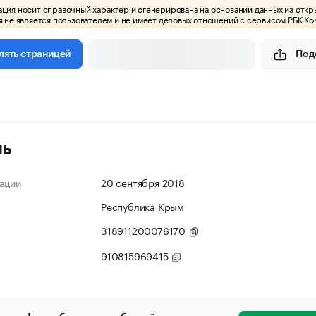
ия носит справочный характер и сгенерирована на основании данных из откр
 не является пользователем и не имеет деловых отношений с сервисом РБК Ко
Под
лять страницей
ль
ации
20 сентября 2018
Республика Крым
318911200076170
910815969415