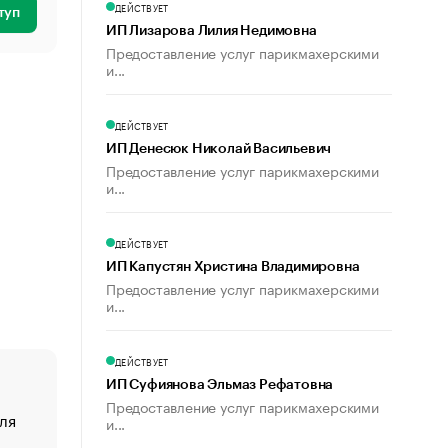
ДЕЙСТВУЕТ
туп
ИП Лизарова Лилия Недимовна
Предоставление услуг парикмахерскими
и...
ДЕЙСТВУЕТ
ИП Денесюк Николай Васильевич
Предоставление услуг парикмахерскими
и...
ДЕЙСТВУЕТ
ИП Капустян Христина Владимировна
Предоставление услуг парикмахерскими
и...
ДЕЙСТВУЕТ
ИП Суфиянова Эльмаз Рефатовна
Предоставление услуг парикмахерскими
ля
«От спорта тело стареет иначе». Как живет глава ко
и...
создавшей GTA