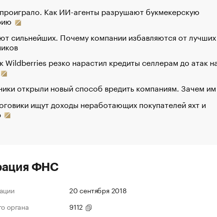
 проиграло. Как ИИ-агенты разрушают букмекерскую
рию
ют сильнейших. Почему компании избавляются от лучших
ников
к Wildberries резко нарастил кредиты селлерам до атак н
ики открыли новый способ вредить компаниям. Зачем им
оговики ищут доходы неработающих покупателей яхт и
р
рация ФНС
ации
20 сентября 2018
го органа
9112