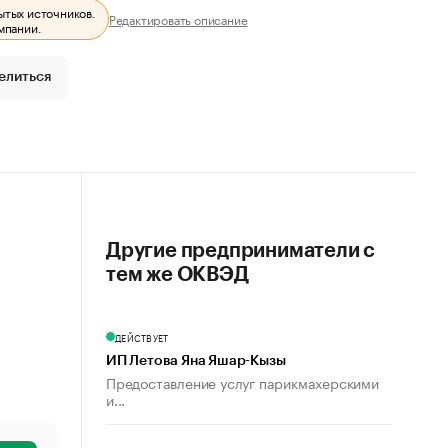
ытых источников.
Редактировать описание
мпании.
елиться
Другие предприниматели с
тем же ОКВЭД
ДЕЙСТВУЕТ
ИП Летова Яна Яшар-Кызы
Предоставление услуг парикмахерскими
и...