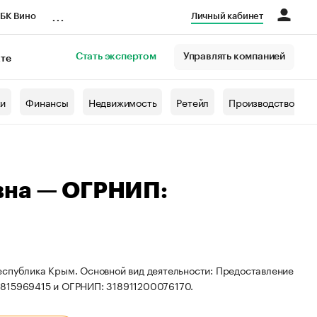
...
БК Вино
Личный кабинет
Стать экспертом
Управлять компанией
кте
азета
жи
Финансы
Недвижимость
Ретейл
Производство
вна — ОГРНИП:
еспублика Крым. Основной вид деятельности: Предоставление
0815969415 и ОГРНИП: 318911200076170.