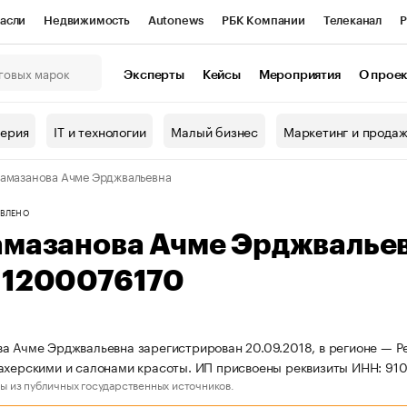
асли
Недвижимость
Autonews
РБК Компании
Телеканал
Р
К Курсы
РБК Life
Тренды
Визионеры
Национальные проекты
Эксперты
Кейсы
Мероприятия
О прое
онный клуб
Исследования
Кредитные рейтинги
Франшизы
Г
терия
IT и технологии
Малый бизнес
Маркетинг и прода
Проверка контрагентов
Политика
Экономика
Бизнес
амазанова Ачме Эрджвальевна
ы
ВЛЕНО
амазанова Ачме Эрджвалье
11200076170
а Ачме Эрджвальевна зарегистрирован 20.09.2018, в регионе — Р
ахерскими и салонами красоты. ИП присвоены реквизиты ИНН: 91
ы из публичных государственных источников.