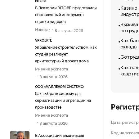
BITOBE
Казино
В Лектории BITOBE представили
индуст
обновленный инструмент
оценки лидеров
Выжива
Новость
сотруд
8 августа 2026
Как бан
VPROEKTE
склады
Управление строительством: как
студия реализует
Сотрудн
архитектурный проект дома
Как нал
Мнение эксперта
кварти
8 августа 2026
ООО «МАЛЛЕНОМ СИСТЕМС»
Как выбрать систему для
сериализации и агрегации на
производстве
Регист
Мнение эксперта
Дата регистр
8 августа 2026
Код налогово
В Ассоциации владельцев