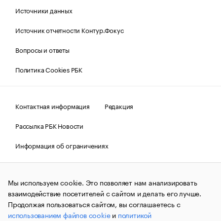
Источники данных
Источник отчетности Контур.Фокус
Вопросы и ответы
Политика Cookies РБК
Контактная информация
Редакция
Рассылка РБК Новости
Информация об ограничениях
Правовая информация
О соблюдении авторских прав
Мы используем cookie. Это позволяет нам анализировать
© АО «РОСБИЗНЕСКОНСАЛТИНГ»,
1995–2026.
Сообщения
и материалы информационного агентства «РБК»
взаимодействие посетителей с сайтом и делать его лучше.
(зарегистрировано Федеральной службой по надзору в сфере
Продолжая пользоваться сайтом, вы соглашаетесь с
связи, информационных технологий и массовых
использованием файлов cookie
и
политикой
коммуникаций (Роскомнадзор) 09.12.2015 за номером ИА