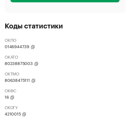
Коды статистики
ОКПО
0146944739
ОКАТО
80238875003
ОКТМО
80638475111
ОКФС
16
ОКОГУ
4210015