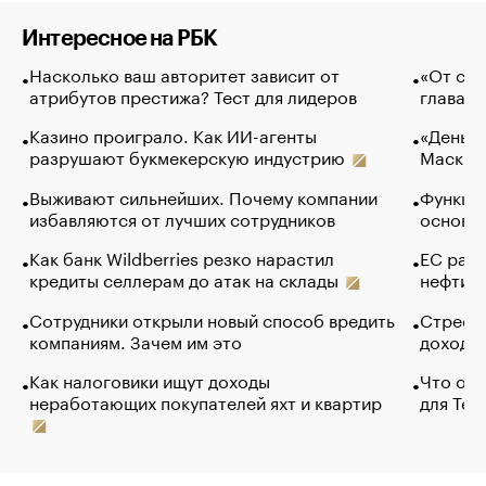
Интересное на РБК
Насколько ваш авторитет зависит от
«От спо
атрибутов престижа? Тест для лидеров
глава к
Казино проиграло. Как ИИ-агенты
«Деньги
разрушают букмекерскую индустрию
Маск в 
Выживают сильнейших. Почему компании
Функции
избавляются от лучших сотрудников
основ э
Как банк Wildberries резко нарастил
ЕС раз
кредиты селлерам до атак на склады
нефти —
Сотрудники открыли новый способ вредить
Стресс 
компаниям. Зачем им это
доходов
Как налоговики ищут доходы
Что обв
неработающих покупателей яхт и квартир
для Tel