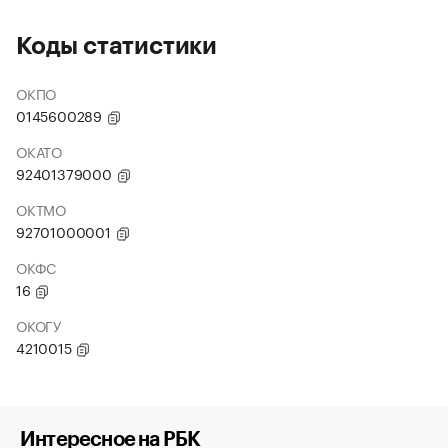
Коды статистики
ОКПО
0145600289
ОКАТО
92401379000
ОКТМО
92701000001
ОКФС
16
ОКОГУ
4210015
Интересное на РБК