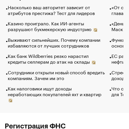
Насколько ваш авторитет зависит от
«От спо
атрибутов престижа? Тест для лидеров
глава к
Казино проиграло. Как ИИ-агенты
«Деньги
разрушают букмекерскую индустрию
Маск в 
Выживают сильнейших. Почему компании
Функции
избавляются от лучших сотрудников
основ э
Как банк Wildberries резко нарастил
ЕС раз
кредиты селлерам до атак на склады
нефти —
Сотрудники открыли новый способ вредить
Стресс 
компаниям. Зачем им это
доходов
Как налоговики ищут доходы
Что обв
неработающих покупателей яхт и квартир
для Tel
Регистрация ФНС