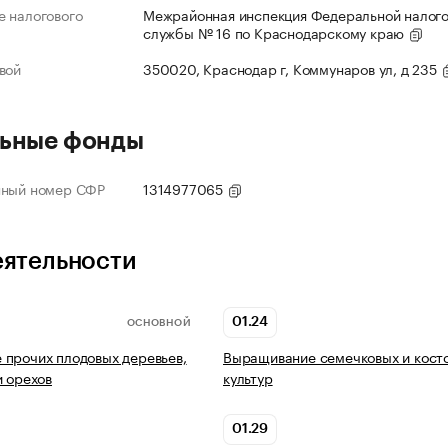
 налогового
Межрайонная инспекция Федеральной налог
службы № 16 по Краснодарскому краю
вой
350020, Краснодар г, Коммунаров ул, д 235
ьные фонды
нный номер СФР
1314977065
еятельности
01.24
ОСНОВНОЙ
прочих плодовых деревьев,
Выращивание семечковых и кост
и орехов
культур
01.29