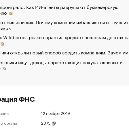
 проиграло. Как ИИ-агенты разрушают букмекерскую
рию
ют сильнейших. Почему компании избавляются от лучших
ников
к Wildberries резко нарастил кредиты селлерам до атак н
ики открыли новый способ вредить компаниям. Зачем им
оговики ищут доходы неработающих покупателей яхт и
р
рация ФНС
ации
12 ноября 2019
го органа
2375