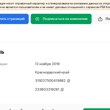
ия носит справочный характер и сгенерирована на основании данных из откр
 не является пользователем и не имеет деловых отношений с сервисом РБК Ко
Подписаться на изменения
По
лять страницей
ль
ации
12 ноября 2019
Краснодарский край
319237500419882
233803319281