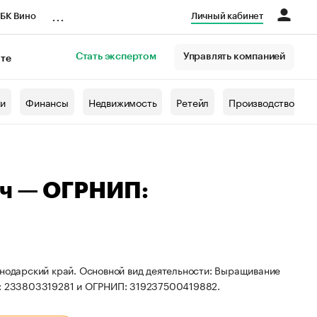
...
БК Вино
Личный кабинет
Стать экспертом
Управлять компанией
кте
азета
жи
Финансы
Недвижимость
Ретейл
Производство
ич — ОГРНИП:
снодарский край. Основной вид деятельности: Выращивание
НН: 233803319281 и ОГРНИП: 319237500419882.