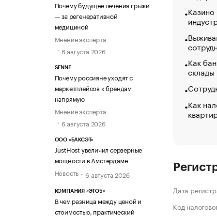
Почему будущее лечения грыжи
Казино
— за регенеративной
индуст
медициной
Выжива
Мнение эксперта
сотруд
6 августа 2026
Как бан
SENNE
склады
Почему россияне уходят с
Сотрудн
маркетплейсов к брендам
напрямую
Как нал
Мнение эксперта
кварти
6 августа 2026
ООО «БАКСЭТ»
JustHost увеличил серверные
мощности в Амстердаме
Регист
Новость
6 августа 2026
Дата регистр
КОМПАНИЯ «ЭТО5»
В чем разница между ценой и
Код налогово
стоимостью, практический