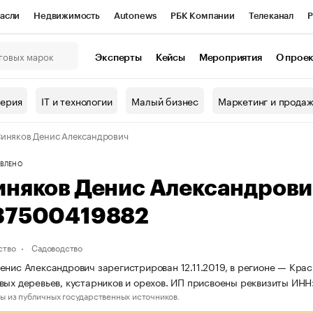
асли
Недвижимость
Autonews
РБК Компании
Телеканал
Р
К Курсы
РБК Life
Тренды
Визионеры
Национальные проекты
Эксперты
Кейсы
Мероприятия
О прое
онный клуб
Исследования
Кредитные рейтинги
Франшизы
Г
терия
IT и технологии
Малый бизнес
Маркетинг и прода
Проверка контрагентов
Политика
Экономика
Бизнес
иняков Денис Александрович
ы
ВЛЕНО
иняков Денис Александров
37500419882
ство
Садоводство
енис Александрович зарегистрирован 12.11.2019, в регионе — Кра
вых деревьев, кустарников и орехов. ИП присвоены реквизиты И
ы из публичных государственных источников.