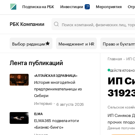
Подписка на РБК
Инвестиции
Мероприятия
Отр
Спорт
Школа управления РБК
РБК Образование
РБ
РБК Компании
Город
Стиль
Крипто
РБК Бизнес-среда
Дискусси
Выбор редакции
Менеджмент и HR
Право и бухгал
Спецпроекты СПб
Конференции СПб
Спецпроекты
Главная
ИП С
Технологии и медиа
Финансы
Рынок наличной валют
Лента публикаций
ДЕЙСТВУЕТ
ОБНО
«АЛТАЙСКАЯ ЗДРАВНИЦА»
ИП С
История многодетной
предпринимательницы из
3192
Сибири
Интервью
6 августа 2026
Сельское хозяй
ИП Синяков Д
ELMA
ELMA365 подвела итоги
прочих плодо
«Бизнес-бинго»
Данные получен
Новость