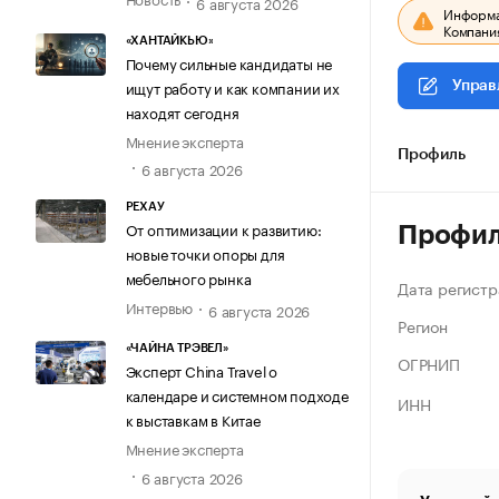
6 августа 2026
Информац
Компания
«ХАНТАЙКЬЮ»
Почему сильные кандидаты не
ищут работу и как компании их
Управ
находят сегодня
Мнение эксперта
Профиль
6 августа 2026
РЕХАУ
От оптимизации к развитию:
Профи
новые точки опоры для
мебельного рынка
Дата регистр
Интервью
6 августа 2026
Регион
«ЧАЙНА ТРЭВЕЛ»
ОГРНИП
Эксперт China Travel о
календаре и системном подходе
ИНН
к выставкам в Китае
Мнение эксперта
6 августа 2026