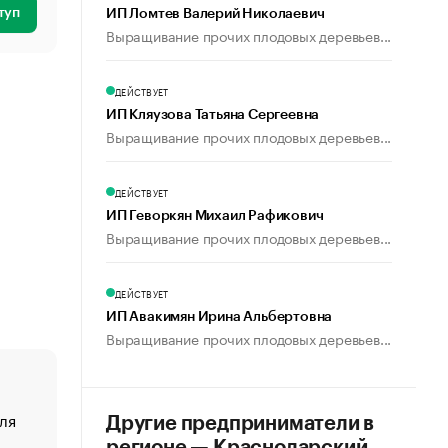
туп
ИП Ломтев Валерий Николаевич
Выращивание прочих плодовых деревьев...
ДЕЙСТВУЕТ
ИП Кляузова Татьяна Сергеевна
Выращивание прочих плодовых деревьев...
ДЕЙСТВУЕТ
ИП Геворкян Михаил Рафикович
Выращивание прочих плодовых деревьев...
ДЕЙСТВУЕТ
ИП Авакимян Ирина Альбертовна
Выращивание прочих плодовых деревьев...
ля
«От спорта тело стареет иначе». Как живет глава ко
Другие предприниматели в
создавшей GTA