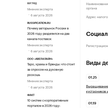
взгляд
Наименование
органа
Мнение эксперта
6 августа 2026
Адрес налого
RUSSIFICATION.RU
Почему авторынок России в
2026 году разделился на два
Социал
канала поставок
Мнение эксперта
Регистрацио
6 августа 2026
ООО «АВЕЛАЛАЙН»
Виды д
Таро, храмы и бренды: что стоит
за спросом на духовную
роскошь
01.25
Мнение эксперта
Выращивание 
6 августа 2026
кустарников 
ФАКТ
10 систем с корпоративным
01.19
порталом в 2026 году: