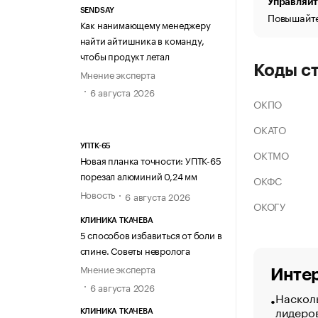
Управляйт
SENDSAY
Повышайте
Как нанимающему менеджеру
найти айтишника в команду,
чтобы продукт летал
Коды с
Мнение эксперта
6 августа 2026
ОКПО
ОКАТО
УПТК-65
ОКТМО
Новая планка точности: УПТК-65
порезал алюминий 0,24 мм
ОКФС
Новость
6 августа 2026
ОКОГУ
КЛИНИКА ТКАЧЕВА
5 способов избавиться от боли в
спине. Советы невролога
Мнение эксперта
Интер
6 августа 2026
Насколь
лидеро
КЛИНИКА ТКАЧЕВА