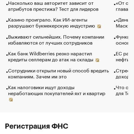
Насколько ваш авторитет зависит от
«От спо
атрибутов престижа? Тест для лидеров
глава к
Казино проиграло. Как ИИ-агенты
«Деньги
разрушают букмекерскую индустрию
Маск в 
Выживают сильнейших. Почему компании
Функции
избавляются от лучших сотрудников
основ э
Как банк Wildberries резко нарастил
ЕС раз
кредиты селлерам до атак на склады
нефти —
Сотрудники открыли новый способ вредить
Стресс 
компаниям. Зачем им это
доходов
Как налоговики ищут доходы
Что обв
неработающих покупателей яхт и квартир
для Tel
Регистрация ФНС