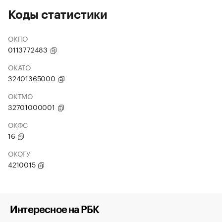
Коды статистики
ОКПО
0113772483
ОКАТО
32401365000
ОКТМО
32701000001
ОКФС
16
ОКОГУ
4210015
Интересное на РБК