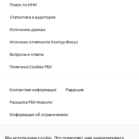
Поиск по ИНН
Статистика и аудитория
Источники данных
Источник отчетности Контур.Фокус
Вопросы и ответы
Политика Cookies РБК
Контактная информация
Редакция
Рассылка РБК Новости
Информация об ограничениях
Правовая информация
О соблюдении авторских прав
Мы используем cookie. Это позволяет нам анализировать
© АО «РОСБИЗНЕСКОНСАЛТИНГ»,
1995–2026.
Сообщения