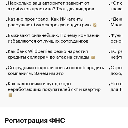
Насколько ваш авторитет зависит от
«От спо
атрибутов престижа? Тест для лидеров
глава к
Казино проиграло. Как ИИ-агенты
«Деньги
разрушают букмекерскую индустрию
Маск в 
Выживают сильнейших. Почему компании
Функции
избавляются от лучших сотрудников
основ э
Как банк Wildberries резко нарастил
ЕС раз
кредиты селлерам до атак на склады
нефти —
Сотрудники открыли новый способ вредить
Стресс 
компаниям. Зачем им это
доходов
Как налоговики ищут доходы
Что обв
неработающих покупателей яхт и квартир
для Tel
Регистрация ФНС