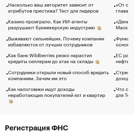
Насколько ваш авторитет зависит от
«От спо
атрибутов престижа? Тест для лидеров
глава к
Казино проиграло. Как ИИ-агенты
«Деньги
разрушают букмекерскую индустрию
Маск в 
Выживают сильнейших. Почему компании
Функции
избавляются от лучших сотрудников
основ э
Как банк Wildberries резко нарастил
ЕС раз
кредиты селлерам до атак на склады
нефти —
Сотрудники открыли новый способ вредить
Стресс 
компаниям. Зачем им это
доходов
Как налоговики ищут доходы
Что обв
неработающих покупателей яхт и квартир
для Tel
Регистрация ФНС