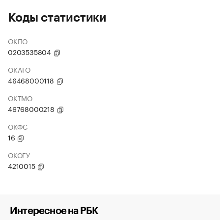
Коды статистики
ОКПО
0203535804
ОКАТО
46468000118
ОКТМО
46768000218
ОКФС
16
ОКОГУ
4210015
Интересное на РБК