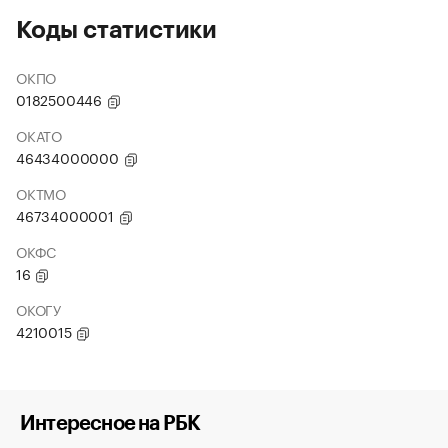
Коды статистики
ОКПО
0182500446
ОКАТО
46434000000
ОКТМО
46734000001
ОКФС
16
ОКОГУ
4210015
Интересное на РБК