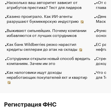
Насколько ваш авторитет зависит от
«От спо
атрибутов престижа? Тест для лидеров
глава к
Казино проиграло. Как ИИ-агенты
«Деньги
разрушают букмекерскую индустрию
Маск в 
Выживают сильнейших. Почему компании
Функции
избавляются от лучших сотрудников
основ э
Как банк Wildberries резко нарастил
ЕС раз
кредиты селлерам до атак на склады
нефти —
Сотрудники открыли новый способ вредить
Стресс 
компаниям. Зачем им это
доходов
Как налоговики ищут доходы
Что обв
неработающих покупателей яхт и квартир
для Tel
Регистрация ФНС