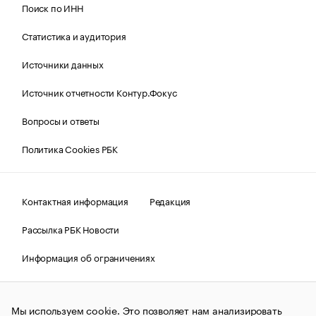
Поиск по ИНН
Статистика и аудитория
Источники данных
Источник отчетности Контур.Фокус
Вопросы и ответы
Политика Cookies РБК
Контактная информация
Редакция
Рассылка РБК Новости
Информация об ограничениях
Правовая информация
О соблюдении авторских прав
Мы используем cookie. Это позволяет нам анализировать
© АО «РОСБИЗНЕСКОНСАЛТИНГ»,
1995–2026.
Сообщения