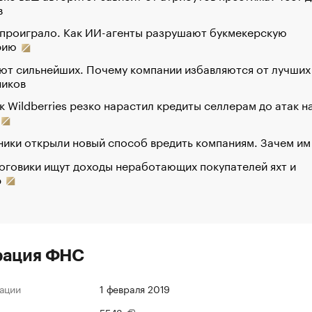
в
 проиграло. Как ИИ-агенты разрушают букмекерскую
рию
ют сильнейших. Почему компании избавляются от лучших
ников
к Wildberries резко нарастил кредиты селлерам до атак н
ики открыли новый способ вредить компаниям. Зачем им
оговики ищут доходы неработающих покупателей яхт и
р
рация ФНС
ации
1 февраля 2019