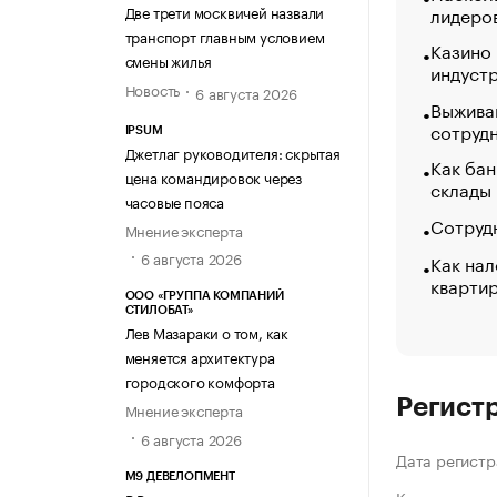
Две трети москвичей назвали
лидеро
транспорт главным условием
Казино
смены жилья
индуст
Новость
6 августа 2026
Выжива
сотруд
IPSUM
Джетлаг руководителя: скрытая
Как бан
цена командировок через
склады
часовые пояса
Сотрудн
Мнение эксперта
6 августа 2026
Как нал
кварти
ООО «ГРУППА КОМПАНИЙ
СТИЛОБАТ»
Лев Мазараки о том, как
меняется архитектура
городского комфорта
Регист
Мнение эксперта
6 августа 2026
Дата регистр
М9 ДЕВЕЛОПМЕНТ