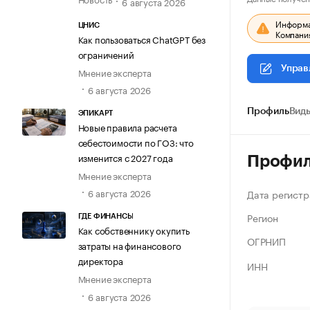
6 августа 2026
Информац
ЦНИС
Компания
Как пользоваться ChatGPT без
ограничений
Управ
Мнение эксперта
6 августа 2026
Профиль
Виды
ЭПИКАРТ
Новые правила расчета
себестоимости по ГОЗ: что
изменится с 2027 года
Профи
Мнение эксперта
6 августа 2026
Дата регистр
Регион
ГДЕ ФИНАНСЫ
Как собственнику окупить
ОГРНИП
затраты на финансового
директора
ИНН
Мнение эксперта
6 августа 2026