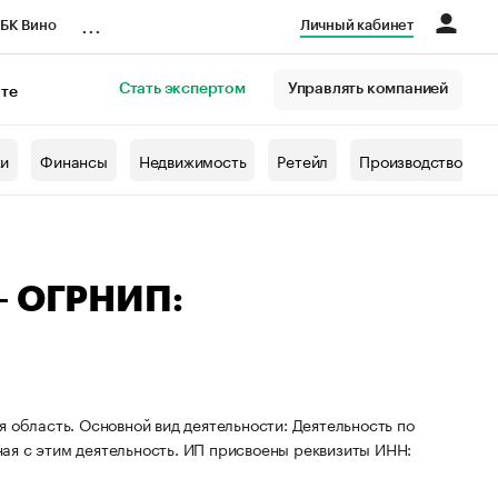
...
БК Вино
Личный кабинет
Стать экспертом
Управлять компанией
кте
азета
жи
Финансы
Недвижимость
Ретейл
Производство
— ОГРНИП:
 область. Основной вид деятельности: Деятельность по
ая с этим деятельность. ИП присвоены реквизиты ИНН: