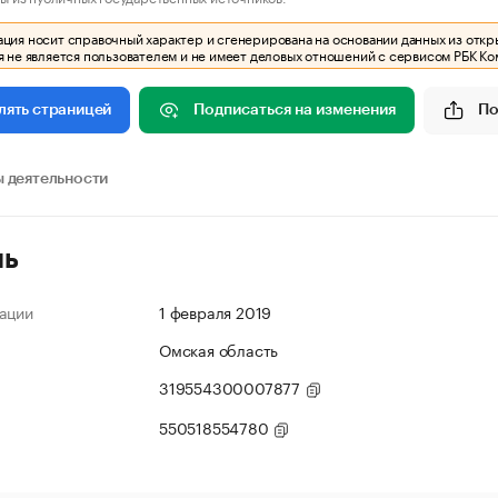
ия носит справочный характер и сгенерирована на основании данных из откр
 не является пользователем и не имеет деловых отношений с сервисом РБК Ко
Подписаться на изменения
По
лять страницей
 деятельности
ль
ации
1 февраля 2019
Омская область
319554300007877
550518554780