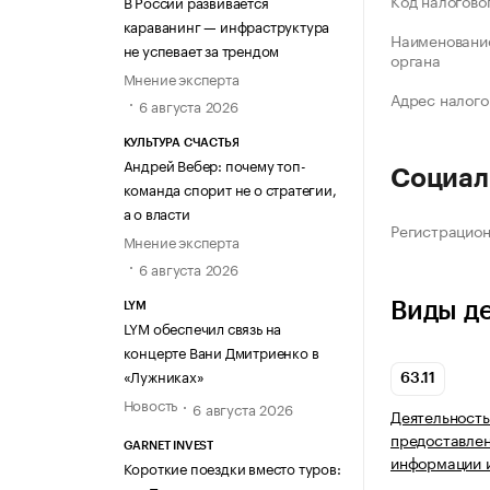
Код налогово
В России развивается
караванинг — инфраструктура
Наименование
не успевает за трендом
органа
Мнение эксперта
Адрес налого
6 августа 2026
КУЛЬТУРА СЧАСТЬЯ
Андрей Вебер: почему топ-
Социал
команда спорит не о стратегии,
а о власти
Регистрацио
Мнение эксперта
6 августа 2026
Виды д
LYM
LYM обеспечил связь на
концерте Вани Дмитриенко в
«Лужниках»
63.11
Новость
6 августа 2026
Деятельность
предоставлен
GARNET INVEST
информации и
Короткие поездки вместо туров: