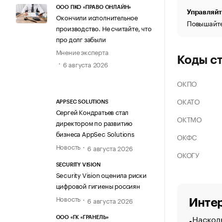
ООО ПКО «ПРАВО ОНЛАЙН»
Управляйт
Окончили исполнительное
Повышайте
производство. Не считайте, что
про долг забыли
Мнение эксперта
Коды с
6 августа 2026
ОКПО
ОКАТО
APPSEC SOLUTIONS
Сергей Кондратьев стал
ОКТМО
директором по развитию
бизнеса AppSec Solutions
ОКФС
Новость
6 августа 2026
ОКОГУ
SECURITY VISION
Security Vision оценила риски
цифровой гигиены россиян
Новость
6 августа 2026
Интер
Насколь
ООО «ГК «ГРАНЕЛЬ»