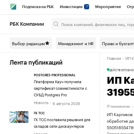
Подписка на РБК
Инвестиции
Мероприятия
Отр
Спорт
Школа управления РБК
РБК Образование
РБ
РБК Компании
Город
Стиль
Крипто
РБК Бизнес-среда
Дискусси
Выбор редакции
Менеджмент и HR
Право и бухгал
Спецпроекты СПб
Конференции СПб
Спецпроекты
Главная
ИП К
Технологии и медиа
Финансы
Рынок наличной валют
Лента публикаций
ДЕЙСТВУЕТ
ОБНО
POSTGRES PROFESSIONAL
ИП К
Платформа Кауч получила
сертификат совместимости с
3195
СУБД Postgres Pro
Новость
6 августа 2026
IT-технологии
ИП Карпиков 
ГК ТСС
ГК ТСС поставила решения для
обработке да
складов сети дискаунтеров
55051855478
Данные получен
Новость