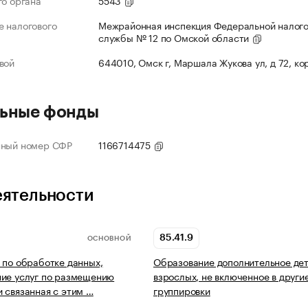
го органа
5543
 налогового
Межрайонная инспекция Федеральной налог
службы № 12 по Омской области
вой
644010, Омск г, Маршала Жукова ул, д 72, ко
ьные фонды
нный номер СФР
1166714475
еятельности
85.41.9
ОСНОВНОЙ
 по обработке данных,
Образование дополнительное дет
ие услуг по размещению
взрослых, не включенное в други
 связанная с этим …
группировки