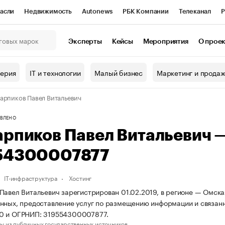
асли
Недвижимость
Autonews
РБК Компании
Телеканал
Р
К Курсы
РБК Life
Тренды
Визионеры
Национальные проекты
Эксперты
Кейсы
Мероприятия
О прое
онный клуб
Исследования
Кредитные рейтинги
Франшизы
Г
терия
IT и технологии
Малый бизнес
Маркетинг и прода
Проверка контрагентов
Политика
Экономика
Бизнес
арпиков Павел Витальевич
ы
ВЛЕНО
арпиков Павел Витальевич 
54300007877
IT-инфраструктура
Хостинг
Павел Витальевич зарегистрирован 01.02.2019, в регионе — Омская
нных, предоставление услуг по размещению информации и связанн
0 и ОГРНИП: 319554300007877.
ы из публичных государственных источников.