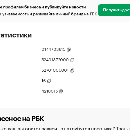
е профилем бизнеса и публикуйте новости
Получить дос
 узнаваемость и развивайте личный бренд на РБК
татистики
0144703815
52401372000
52701000001
16
4210015
есное на РБК
ко ваш авторитет зависит от атрибутов престижа? Тест д