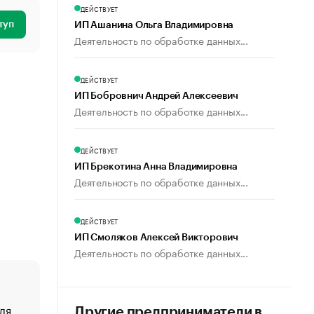
ДЕЙСТВУЕТ
туп
ИП Ашанина Ольга Владимировна
Деятельность по обработке данных...
ДЕЙСТВУЕТ
ИП Бобровнич Андрей Алексеевич
Деятельность по обработке данных...
ДЕЙСТВУЕТ
ИП Брекотина Анна Владимировна
Деятельность по обработке данных...
ДЕЙСТВУЕТ
ИП Смоляков Алексей Викторович
Деятельность по обработке данных...
ля
«От спорта тело стареет иначе». Как живет глава ко
Другие предприниматели в