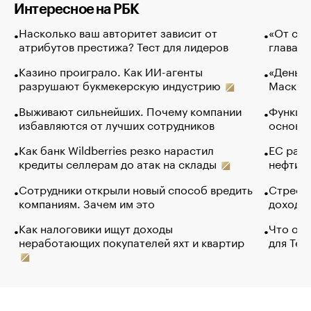
Интересное на РБК
Насколько ваш авторитет зависит от
«От спо
атрибутов престижа? Тест для лидеров
глава к
Казино проиграло. Как ИИ-агенты
«Деньги
разрушают букмекерскую индустрию
Маск в 
Выживают сильнейших. Почему компании
Функции
избавляются от лучших сотрудников
основ э
Как банк Wildberries резко нарастил
ЕС раз
кредиты селлерам до атак на склады
нефти —
Сотрудники открыли новый способ вредить
Стресс 
компаниям. Зачем им это
доходов
Как налоговики ищут доходы
Что обв
неработающих покупателей яхт и квартир
для Tel