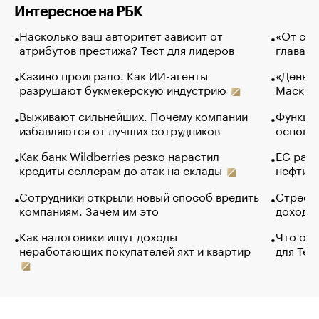
Интересное на РБК
Насколько ваш авторитет зависит от
«От спо
атрибутов престижа? Тест для лидеров
глава к
Казино проиграло. Как ИИ-агенты
«Деньги
разрушают букмекерскую индустрию
Маск в 
Выживают сильнейших. Почему компании
Функции
избавляются от лучших сотрудников
основ э
Как банк Wildberries резко нарастил
ЕС раз
кредиты селлерам до атак на склады
нефти —
Сотрудники открыли новый способ вредить
Стресс 
компаниям. Зачем им это
доходов
Как налоговики ищут доходы
Что обв
неработающих покупателей яхт и квартир
для Tel