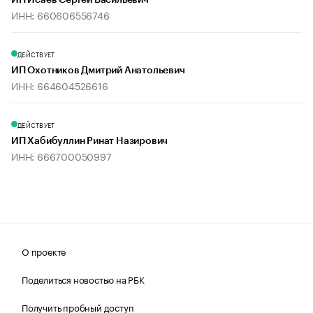
ИП Исаев Сергей Васильевич
ИНН: 660606556746
ДЕЙСТВУЕТ
ИП Охотников Дмитрий Анатольевич
ИНН: 664604526616
ДЕЙСТВУЕТ
ИП Хабибуллин Ринат Назирович
ИНН: 666700050997
О проекте
Поделиться новостью на РБК
Получить пробный доступ