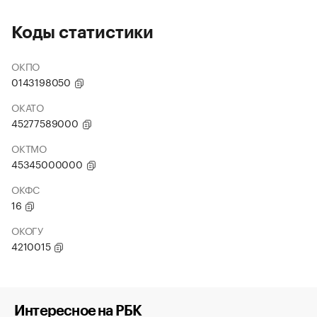
Коды статистики
ОКПО
0143198050
ОКАТО
45277589000
ОКТМО
45345000000
ОКФС
16
ОКОГУ
4210015
Интересное на РБК