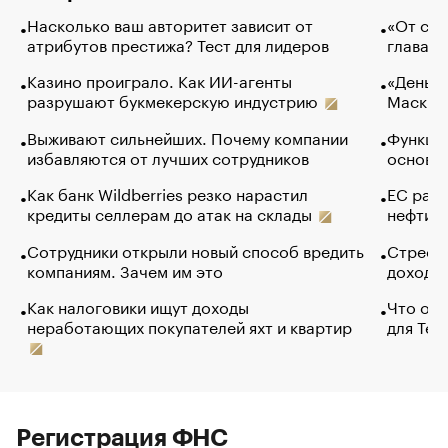
Насколько ваш авторитет зависит от
«От спо
атрибутов престижа? Тест для лидеров
глава к
Казино проиграло. Как ИИ-агенты
«Деньги
разрушают букмекерскую индустрию
Маск в 
Выживают сильнейших. Почему компании
Функции
избавляются от лучших сотрудников
основ э
Как банк Wildberries резко нарастил
ЕС раз
кредиты селлерам до атак на склады
нефти —
Сотрудники открыли новый способ вредить
Стресс 
компаниям. Зачем им это
доходов
Как налоговики ищут доходы
Что обв
неработающих покупателей яхт и квартир
для Tel
Регистрация ФНС