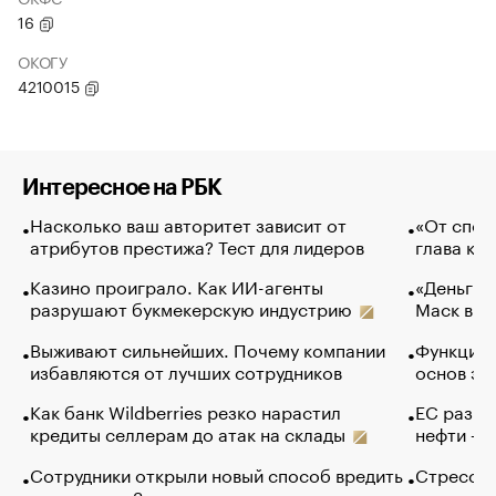
16
ОКОГУ
4210015
Интересное на РБК
Насколько ваш авторитет зависит от
«От спор
атрибутов престижа? Тест для лидеров
глава ко
Казино проиграло. Как ИИ-агенты
«Деньги б
разрушают букмекерскую индустрию
Маск в и
Выживают сильнейших. Почему компании
Функции 
избавляются от лучших сотрудников
основ эф
Как банк Wildberries резко нарастил
ЕС разре
кредиты селлерам до атак на склады
нефти — 
Сотрудники открыли новый способ вредить
Стресс о
компаниям. Зачем им это
доходов 