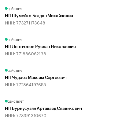
ДЕЙСТВУЕТ
ИП Шумейко Богдан Михайлович
ИНН: 773271173648
ДЕЙСТВУЕТ
ИП Лентионов Руслан Николаевич
ИНН: 771886062138
ДЕЙСТВУЕТ
ИП Чудаев Максим Сергеевич
ИНН: 772864197655
ДЕЙСТВУЕТ
ИП Бурнусузян Артавазд Славикович
ИНН: 773391310670