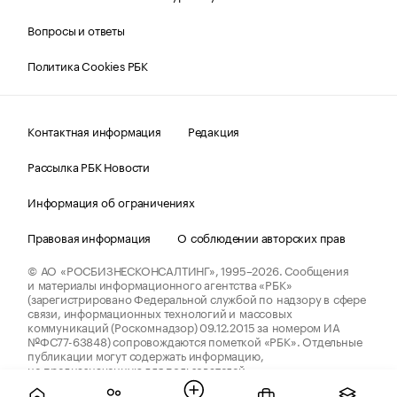
Вопросы и ответы
Политика Cookies РБК
Контактная информация
Редакция
Рассылка РБК Новости
Информация об ограничениях
Правовая информация
О соблюдении авторских прав
© АО «РОСБИЗНЕСКОНСАЛТИНГ»,
1995–2026.
Сообщения
и материалы информационного агентства «РБК»
(зарегистрировано Федеральной службой по надзору в сфере
связи, информационных технологий и массовых
коммуникаций (Роскомнадзор) 09.12.2015 за номером ИА
№ФС77-63848) сопровождаются пометкой «РБК». Отдельные
публикации могут содержать информацию,
не предназначенную для пользователей
до 18 лет.
companycardsfeedback@rbc.ru