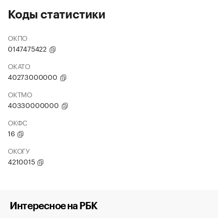
Коды статистики
ОКПО
0147475422
ОКАТО
40273000000
ОКТМО
40330000000
ОКФС
16
ОКОГУ
4210015
Интересное на РБК