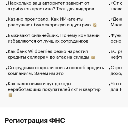
Насколько ваш авторитет зависит от
«От спо
атрибутов престижа? Тест для лидеров
глава к
Казино проиграло. Как ИИ-агенты
«Деньги
разрушают букмекерскую индустрию
Маск в 
Выживают сильнейших. Почему компании
Функции
избавляются от лучших сотрудников
основ э
Как банк Wildberries резко нарастил
ЕС раз
кредиты селлерам до атак на склады
нефти —
Сотрудники открыли новый способ вредить
Стресс 
компаниям. Зачем им это
доходов
Как налоговики ищут доходы
Что обв
неработающих покупателей яхт и квартир
для Tel
Регистрация ФНС