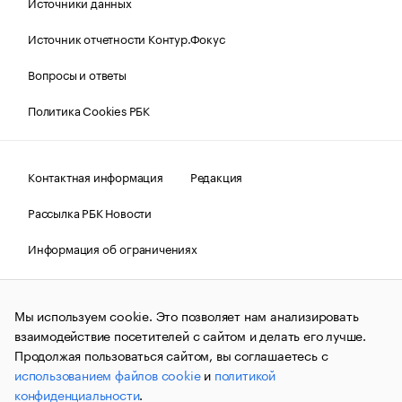
Источники данных
Источник отчетности Контур.Фокус
Вопросы и ответы
Политика Cookies РБК
Контактная информация
Редакция
Рассылка РБК Новости
Информация об ограничениях
Правовая информация
О соблюдении авторских прав
Мы используем cookie. Это позволяет нам анализировать
© АО «РОСБИЗНЕСКОНСАЛТИНГ»,
1995–2026.
Сообщения
и материалы информационного агентства «РБК»
взаимодействие посетителей с сайтом и делать его лучше.
(зарегистрировано Федеральной службой по надзору в сфере
Продолжая пользоваться сайтом, вы соглашаетесь с
связи, информационных технологий и массовых
использованием файлов cookie
и
политикой
коммуникаций (Роскомнадзор) 09.12.2015 за номером ИА
№ФС77-63848) сопровождаются пометкой «РБК». Отдельные
конфиденциальности
.