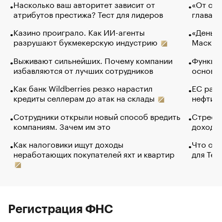
Насколько ваш авторитет зависит от
«От спо
атрибутов престижа? Тест для лидеров
глава к
Казино проиграло. Как ИИ-агенты
«Деньги
разрушают букмекерскую индустрию
Маск в 
Выживают сильнейших. Почему компании
Функции
избавляются от лучших сотрудников
основ э
Как банк Wildberries резко нарастил
ЕС раз
кредиты селлерам до атак на склады
нефти —
Сотрудники открыли новый способ вредить
Стресс 
компаниям. Зачем им это
доходов
Как налоговики ищут доходы
Что обв
неработающих покупателей яхт и квартир
для Tel
Регистрация ФНС