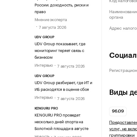
Код налогово
России: доходность, риски и
Наименование
право
органа
Мнение эксперта
7 августа 2026
Адрес налого
UDV GROUP
UDV Group показывает, где
мониторинг теряет связь с
Социал
бизнесом
Интервью
7 августа 2026
Регистрацио
UDV GROUP
UDV Group разбирает, где ИТ и
ИБ расходятся в оценке сбоя
Виды д
Интервью
7 августа 2026
KENGURU PRO
96.09
KENGURU PRO проведет
несколько дней спорта на
Предоставле
Болотной площади в августе
услуг, не вкл
группировки
Новость
7 августа 2026