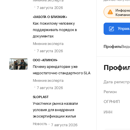
7 августа 2026
Информац
Компания
«ЗАБОТА О БЛИЗКИХ»
Как пожилому человеку
поддерживать порядок в
Управ
документах
Мнение эксперта
Профиль
Виды
7 августа 2026
ООО «КЛИНОН»
Почему арендаторам уже
Профи
недостаточно стандартного SLA
Мнение эксперта
Дата регистр
7 августа 2026
Регион
SLOPLAST
ОГРНИП
Участники рынка назвали
условия для внедрения
ИНН
экосертификации жилья
Новость
7 августа 2026