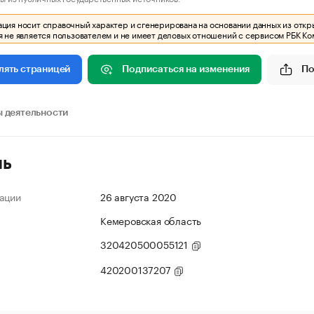
ия носит справочный характер и сгенерирована на основании данных из откр
 не является пользователем и не имеет деловых отношений с сервисом РБК Ко
Подписаться на изменения
По
лять страницей
 деятельности
ль
ации
26 августа 2020
Кемеровская область
320420500055121
420200137207