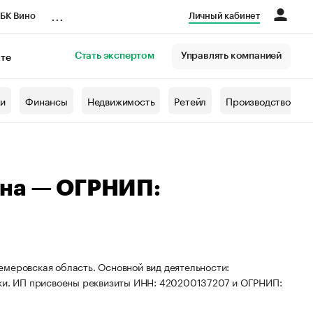
...
БК Вино
Личный кабинет
Стать экспертом
Управлять компанией
кте
азета
жи
Финансы
Недвижимость
Ретейл
Производство
вна — ОГРНИП:
емеровская область. Основной вид деятельности:
вки. ИП присвоены реквизиты ИНН: 420200137207 и ОГРНИП: