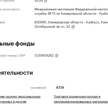
го органа
4205
 налогового
Межрайонная инспекция Федеральной налог
службы № 15 по Кемеровской области - Кузб
вой
650991, Кемеровская область - Кузбасс, Кеме
Октябрьский пр-кт, 32
ьные фонды
нный номер СФР
1231909282
еятельности
47.19
ОСНОВНОЙ
ние прочих персональных
Торговля розничная прочая в
юченных в другие
неспециализированных магазина