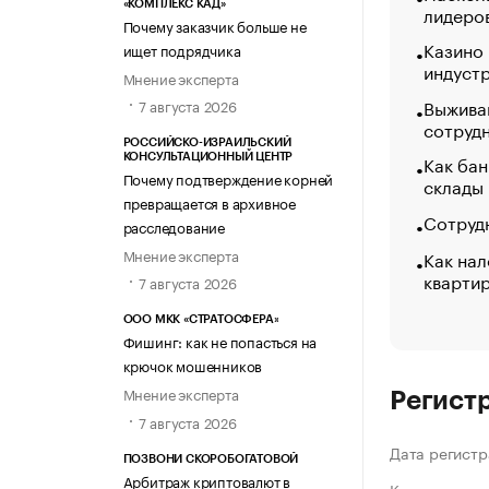
«КОМПЛЕКС КАД»
лидеро
Почему заказчик больше не
Казино
ищет подрядчика
индуст
Мнение эксперта
Выжива
7 августа 2026
сотруд
РОССИЙСКО-ИЗРАИЛЬСКИЙ
Как бан
КОНСУЛЬТАЦИОННЫЙ ЦЕНТР
Почему подтверждение корней
склады
превращается в архивное
Сотрудн
расследование
Мнение эксперта
Как нал
кварти
7 августа 2026
ООО МКК «СТРАТОСФЕРА»
Фишинг: как не попасться на
крючок мошенников
Мнение эксперта
Регист
7 августа 2026
Дата регистр
ПОЗВОНИ СКОРОБОГАТОВОЙ
Арбитраж криптовалют в