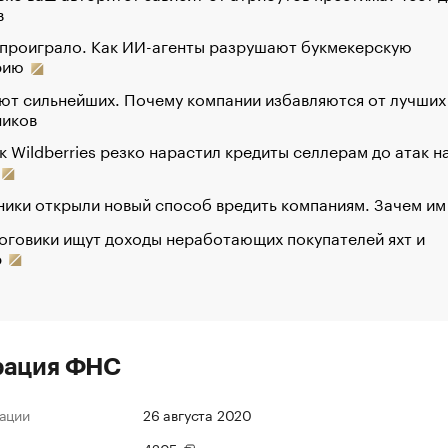
в
 проиграло. Как ИИ-агенты разрушают букмекерскую
рию
ют сильнейших. Почему компании избавляются от лучших
ников
к Wildberries резко нарастил кредиты селлерам до атак н
ики открыли новый способ вредить компаниям. Зачем им
оговики ищут доходы неработающих покупателей яхт и
р
рация ФНС
ации
26 августа 2020