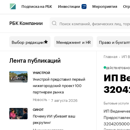
Подписка на РБК
Инвестиции
Мероприятия
Отр
Спорт
Школа управления РБК
РБК Образование
РБ
РБК Компании
Город
Стиль
Крипто
РБК Бизнес-среда
Дискусси
Выбор редакции
Менеджмент и HR
Право и бухгал
Спецпроекты СПб
Конференции СПб
Спецпроекты
Главная
ИП В
Технологии и медиа
Финансы
Рынок наличной валют
Лента публикаций
ДЕЙСТВУЕТ
ОБНО
УНИСТРОЙ
ИП В
Унистрой представил первый
нижегородский проект 100
3204
партнерам рынка
Новость
7 августа 2026
Бытовые услуги
ИП Веденичев
СИНЭТ
Почему ИИ убивает ваш
Предоставлен
рекрутинг
32042050005
Данные получен
Мнение эксперта