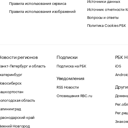
Источники данных
Правила использования сервиса
Источник отчетности 
Правила использования изображений
Вопросы и ответы
Политика Cookies РБК
Новости регионов
Подписки
РБК Н
анкт-Петербург и область
Подписка на РБК
iOS
катеринбург
Androi
Уведомления
Новосибирск
Други
RSS Новости
Башкортостан
Оповещения RBC.ru
Домены
ологодская область
Рег.об
Калининград
Рег.ре
раснодарский край
Знаком
Нижний Новгород