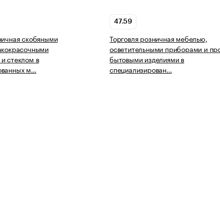
47.59
ничная скобяными
Торговля розничная мебелью,
лакокрасочными
осветительными приборами и пр
и стеклом в
бытовыми изделиями в
ованных м…
специализирован…