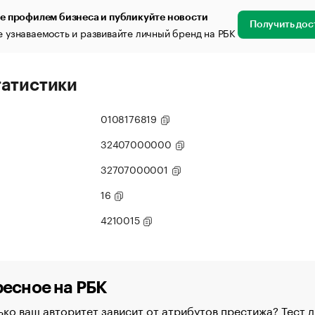
е профилем бизнеса и публикуйте новости
Получить дос
 узнаваемость и развивайте личный бренд на РБК
татистики
0108176819
32407000000
32707000001
16
4210015
есное на РБК
ко ваш авторитет зависит от атрибутов престижа? Тест д