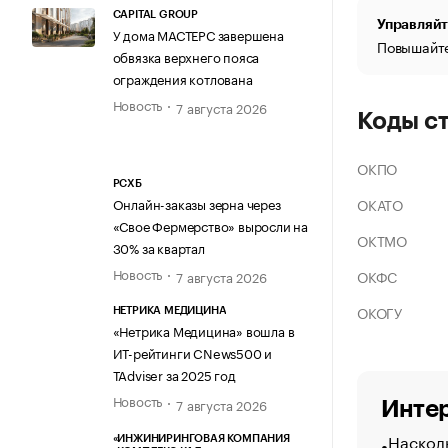
CAPITAL GROUP
Управляйт
У дома МАСТЕРС завершена
Повышайте
обвязка верхнего пояса
ограждения котлована
Новость
7 августа 2026
Коды с
ОКПО
РСХБ
ОКАТО
Онлайн-заказы зерна через
«Свое Фермерство» выросли на
ОКТМО
30% за квартал
Новость
ОКФС
7 августа 2026
ОКОГУ
НЕТРИКА МЕДИЦИНА
«Нетрика Медицина» вошла в
ИТ-рейтинги CNews500 и
TAdviser за 2025 год
Новость
7 августа 2026
Интер
Насколь
«ИНЖИНИРИНГОВАЯ КОМПАНИЯ