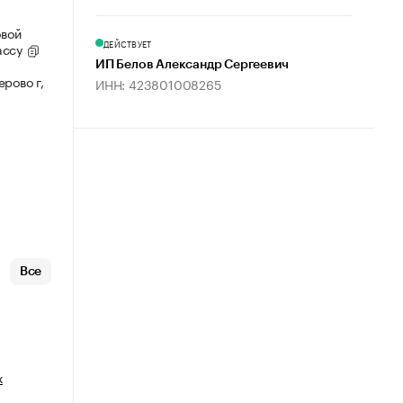
овой
ДЕЙСТВУЕТ
ассу
ИП Белов Александр Сергеевич
рово г,
ИНН: 423801008265
Все
х