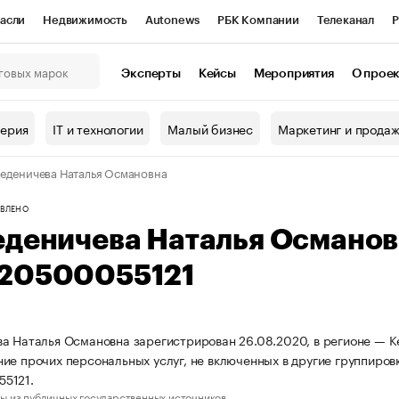
асли
Недвижимость
Autonews
РБК Компании
Телеканал
Р
К Курсы
РБК Life
Тренды
Визионеры
Национальные проекты
Эксперты
Кейсы
Мероприятия
О прое
онный клуб
Исследования
Кредитные рейтинги
Франшизы
Г
терия
IT и технологии
Малый бизнес
Маркетинг и прода
Проверка контрагентов
Политика
Экономика
Бизнес
еденичева Наталья Османовна
ы
ВЛЕНО
еденичева Наталья Османо
20500055121
а Наталья Османовна зарегистрирован 26.08.2020, в регионе — К
ие прочих персональных услуг, не включенных в другие группиро
5121.
ы из публичных государственных источников.