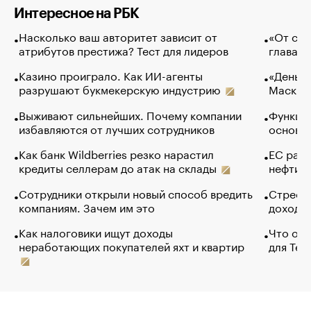
Интересное на РБК
Насколько ваш авторитет зависит от
«От спо
атрибутов престижа? Тест для лидеров
глава к
Казино проиграло. Как ИИ-агенты
«Деньги
разрушают букмекерскую индустрию
Маск в 
Выживают сильнейших. Почему компании
Функции
избавляются от лучших сотрудников
основ э
Как банк Wildberries резко нарастил
ЕС раз
кредиты селлерам до атак на склады
нефти —
Сотрудники открыли новый способ вредить
Стресс 
компаниям. Зачем им это
доходов
Как налоговики ищут доходы
Что обв
неработающих покупателей яхт и квартир
для Tel