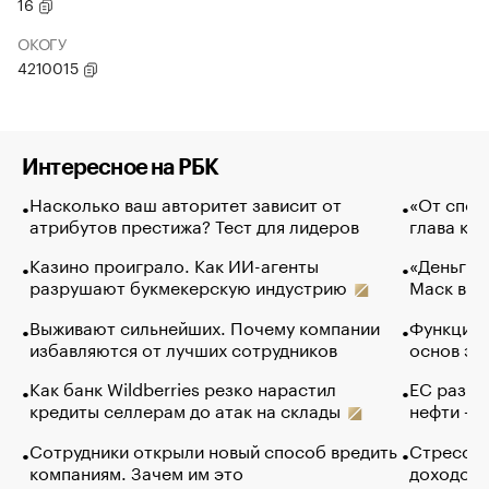
16
ОКОГУ
4210015
Интересное на РБК
Насколько ваш авторитет зависит от
«От спор
атрибутов престижа? Тест для лидеров
глава ко
Казино проиграло. Как ИИ-агенты
«Деньги б
разрушают букмекерскую индустрию
Маск в и
Выживают сильнейших. Почему компании
Функции 
избавляются от лучших сотрудников
основ эф
Как банк Wildberries резко нарастил
ЕС разре
кредиты селлерам до атак на склады
нефти — 
Сотрудники открыли новый способ вредить
Стресс о
компаниям. Зачем им это
доходов 