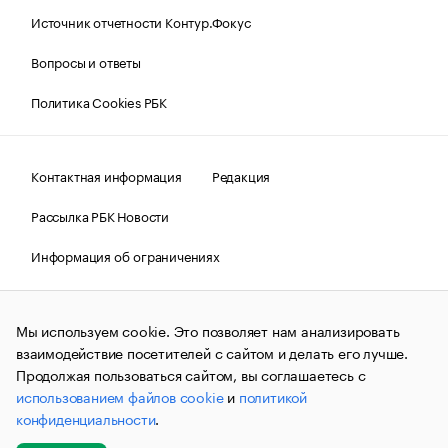
Источник отчетности Контур.Фокус
Вопросы и ответы
Политика Cookies РБК
Контактная информация
Редакция
Рассылка РБК Новости
Информация об ограничениях
Правовая информация
О соблюдении авторских прав
Мы используем cookie. Это позволяет нам анализировать
© АО «РОСБИЗНЕСКОНСАЛТИНГ»,
1995–2026.
Сообщения
и материалы информационного агентства «РБК»
взаимодействие посетителей с сайтом и делать его лучше.
(зарегистрировано Федеральной службой по надзору в сфере
Продолжая пользоваться сайтом, вы соглашаетесь с
связи, информационных технологий и массовых
использованием файлов cookie
и
политикой
коммуникаций (Роскомнадзор) 09.12.2015 за номером ИА
№ФС77-63848) сопровождаются пометкой «РБК». Отдельные
конфиденциальности
.
публикации могут содержать информацию,
не предназначенную для пользователей