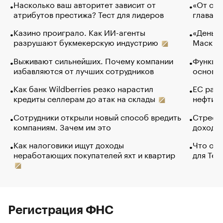
Насколько ваш авторитет зависит от
«От спо
атрибутов престижа? Тест для лидеров
глава к
Казино проиграло. Как ИИ-агенты
«Деньги
разрушают букмекерскую индустрию
Маск в 
Выживают сильнейших. Почему компании
Функции
избавляются от лучших сотрудников
основ э
Как банк Wildberries резко нарастил
ЕС раз
кредиты селлерам до атак на склады
нефти —
Сотрудники открыли новый способ вредить
Стресс 
компаниям. Зачем им это
доходов
Как налоговики ищут доходы
Что обв
неработающих покупателей яхт и квартир
для Tel
Регистрация ФНС