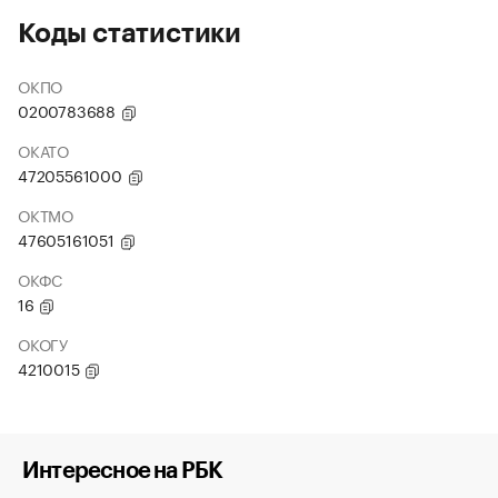
Коды статистики
ОКПО
0200783688
ОКАТО
47205561000
ОКТМО
47605161051
ОКФС
16
ОКОГУ
4210015
Интересное на РБК