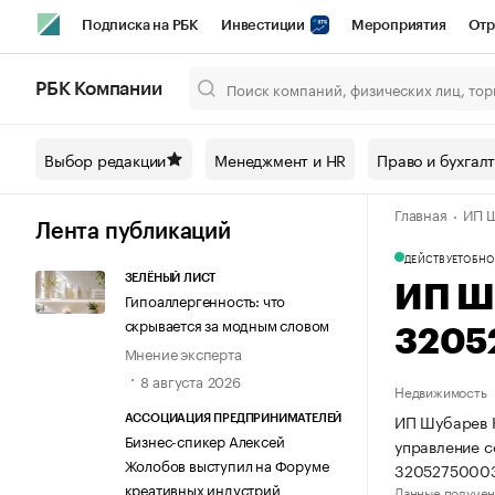
Подписка на РБК
Инвестиции
Мероприятия
Отр
Спорт
Школа управления РБК
РБК Образование
РБ
РБК Компании
Город
Стиль
Крипто
РБК Бизнес-среда
Дискусси
Выбор редакции
Менеджмент и HR
Право и бухгал
Спецпроекты СПб
Конференции СПб
Спецпроекты
Главная
ИП Ш
Технологии и медиа
Финансы
Рынок наличной валют
Лента публикаций
ДЕЙСТВУЕТ
ОБНО
ЗЕЛЁНЫЙ ЛИСТ
ИП Ш
Гипоаллергенность: что
скрывается за модным словом
3205
Мнение эксперта
8 августа 2026
Недвижимость
ИП Шубарев К
АССОЦИАЦИЯ ПРЕДПРИНИМАТЕЛЕЙ
Бизнес-спикер Алексей
управление 
Жолобов выступил на Форуме
3205275000
креативных индустрий
Данные получен