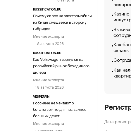
лидеро
RUSSIFICATION.RU
Казино
Почему спрос на электромобили
индуст
из Китая смещается в сторону
Выжива
гибридов
сотруд
Мнение эксперта
Как бан
8 августа 2026
склады
RUSSIFICATION.RU
Сотрудн
Как Volkswagen вернулся на
российский рынок без единого
Как нал
дилера
кварти
Мнение эксперта
8 августа 2026
VESPERFIN
Россияне не мечтают о
Регист
богатстве: что для нас важнее
больших денег
Дата регистр
Мнение эксперта
7 августа 2026