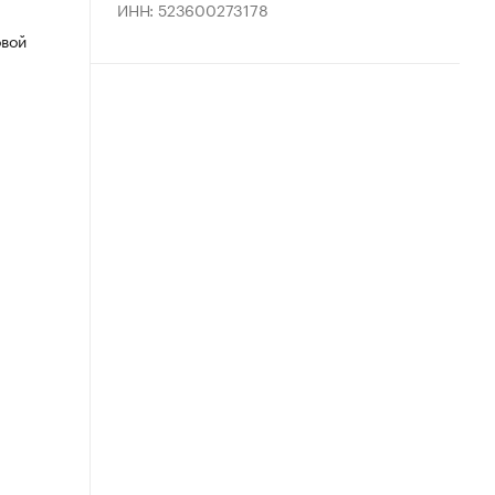
ИНН: 523600273178
овой