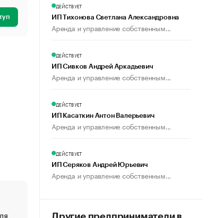
ДЕЙСТВУЕТ
туп
ИП Тихонова Светлана Александровна
Аренда и управление собственным...
ДЕЙСТВУЕТ
ИП Сивков Андрей Аркадьевич
Аренда и управление собственным...
ДЕЙСТВУЕТ
ИП Касаткин Антон Валерьевич
Аренда и управление собственным...
ДЕЙСТВУЕТ
ИП Серяков Андрей Юрьевич
Аренда и управление собственным...
ля
«От спорта тело стареет иначе». Как живет глава ко
Другие предприниматели в