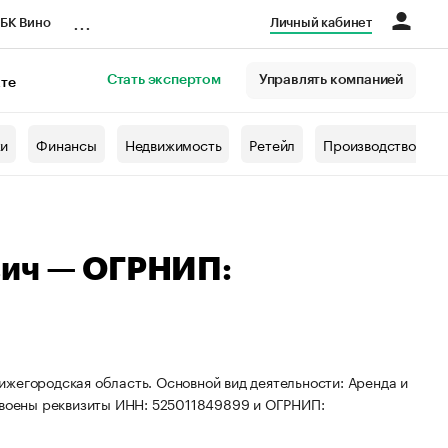
...
БК Вино
Личный кабинет
Стать экспертом
Управлять компанией
кте
азета
жи
Финансы
Недвижимость
Ретейл
Производство
вич — ОГРНИП:
ижегородская область. Основной вид деятельности: Аренда и
воены реквизиты ИНН: 525011849899 и ОГРНИП: