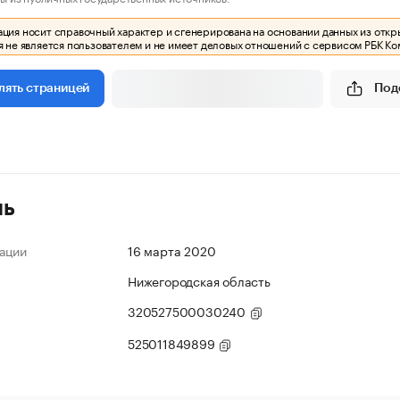
ия носит справочный характер и сгенерирована на основании данных из откр
 не является пользователем и не имеет деловых отношений с сервисом РБК Ко
Под
лять страницей
ль
ации
16 марта 2020
Нижегородская область
320527500030240
525011849899