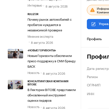
Интервью
8 августа 2026
Информац
Компания
RULIZOR
Почему рынок автомобилей с
пробегом нуждается в
Управ
независимой проверке
Мнение эксперта
Профиль
8 августа 2026
«НОВЫЕ ГОРИЗОНТЫ»
Новые Горизонты обеспечили
Профи
пресс-поддержку в СМИ бренду
БАСК
Дата регистр
Новость
8 августа 2026
Регион
КОНСАЛТИНГОВАЯ КОМПАНИЯ
ОГРНИП
BITOBE
В Лектории BITOBE представили
ИНН
обновленный инструмент
оценки лидеров
Новость
8 августа 2026