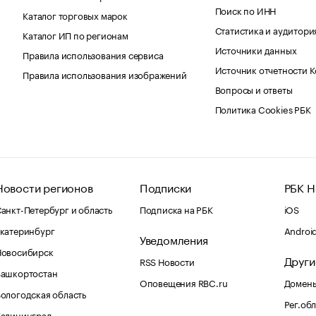
Поиск по ИНН
Каталог торговых марок
Статистика и аудитори
Каталог ИП по регионам
Источники данных
Правила использования сервиса
Источник отчетности 
Правила использования изображений
Вопросы и ответы
Политика Cookies РБК
Новости регионов
Подписки
РБК Н
анкт-Петербург и область
Подписка на РБК
iOS
катеринбург
Androi
Уведомления
Новосибирск
Други
RSS Новости
Башкортостан
Оповещения RBC.ru
Домены
ологодская область
Рег.об
Калининград