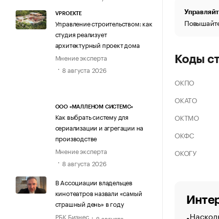
Управляйт
VPROEKTE
Повышайте
Управление строительством: как
студия реализует
архитектурный проект дома
Мнение эксперта
Коды с
8 августа 2026
ОКПО
ОКАТО
ООО «МАЛЛЕНОМ СИСТЕМС»
Как выбрать систему для
ОКТМО
сериализации и агрегации на
ОКФС
производстве
Мнение эксперта
ОКОГУ
8 августа 2026
В Ассоциации владельцев
кинотеатров назвали «самый
Интер
страшный день» в году
Насколь
РБК Бизнес
8 августа