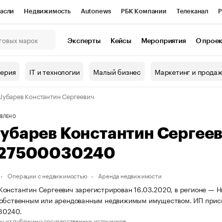
асли
Недвижимость
Autonews
РБК Компании
Телеканал
Р
К Курсы
РБК Life
Тренды
Визионеры
Национальные проекты
Эксперты
Кейсы
Мероприятия
О прое
онный клуб
Исследования
Кредитные рейтинги
Франшизы
Г
терия
IT и технологии
Малый бизнес
Маркетинг и прода
Проверка контрагентов
Политика
Экономика
Бизнес
убарев Константин Сергеевич
ы
ВЛЕНО
убарев Константин Сергее
27500030240
Операции с недвижимостью
Аренда недвижимости
онстантин Сергеевич зарегистрирован 16.03.2020, в регионе — Н
собственным или арендованным недвижимым имуществом. ИП прис
30240.
ы из публичных государственных источников.