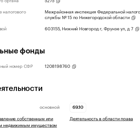
го органа
5275
 налогового
Межрайонная инспекция Федеральной налог
службы № 15 по Нижегородской области
вой
603155, Нижний Новгород г, Фрунзе ул, д 7
ьные фонды
нный номер СФР
1208198760
еятельности
69.10
ОСНОВНОЙ
авление собственным или
Деятельность в области права
м недвижимым имуществом