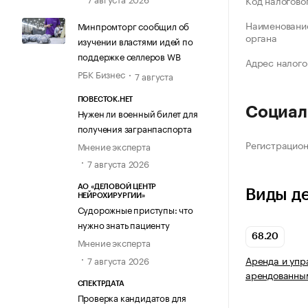
Код налогово
Наименование
Минпромторг сообщил об
органа
изучении властями идей по
поддержке селлеров WB
Адрес налого
РБК Бизнес
7 августа
ПОВЕСТОК.НЕТ
Социал
Нужен ли военный билет для
получения загранпаспорта
Регистрацио
Мнение эксперта
7 августа 2026
АО «ДЕЛОВОЙ ЦЕНТР
Виды д
НЕЙРОХИРУРГИИ»
Судорожные приступы: что
нужно знать пациенту
68.20
Мнение эксперта
Аренда и упр
7 августа 2026
арендованны
СПЕКТРДАТА
Проверка кандидатов для