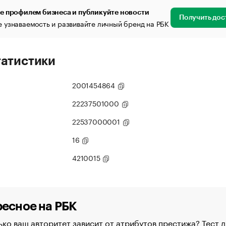
е профилем бизнеса и публикуйте новости
Получить дос
 узнаваемость и развивайте личный бренд на РБК
татистики
2001454864
22237501000
22537000001
16
4210015
есное на РБК
ко ваш авторитет зависит от атрибутов престижа? Тест д