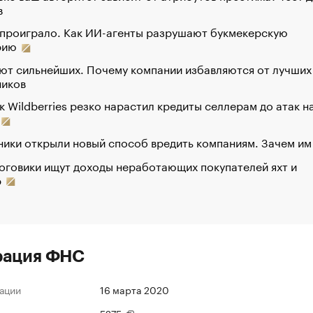
в
 проиграло. Как ИИ-агенты разрушают букмекерскую
рию
ют сильнейших. Почему компании избавляются от лучших
ников
к Wildberries резко нарастил кредиты селлерам до атак н
ики открыли новый способ вредить компаниям. Зачем им
оговики ищут доходы неработающих покупателей яхт и
р
рация ФНС
ации
16 марта 2020