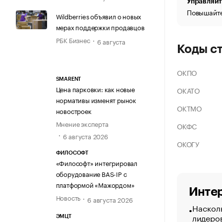
Управляйт
Повышайте
Wildberries объявил о новых
мерах поддержки продавцов
РБК Бизнес
6 августа
Коды с
ОКПО
SMARENT
Цена парковки: как новые
ОКАТО
нормативы изменят рынок
ОКТМО
новостроек
Мнение эксперта
ОКФС
6 августа 2026
ОКОГУ
ФИЛОСОФТ
«Философт» интегрировал
оборудование BAS-IP с
платформой «Мажордом»
Интер
Новость
6 августа 2026
Насколь
лидеро
ЭМЦТ