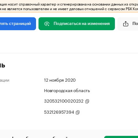
ия носит справочный характер и сгенерирована на основании данных из откр
 не является пользователем и не имеет деловых отношений с сервисом РБК Ко
Подписаться на изменения
По
лять страницей
ль
ации
12 ноября 2020
Новгородская область
320532100020232
532126957394