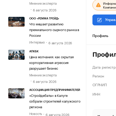
Мнение эксперта
Информац
Компания
6 августа 2026
ООО «РЕММА ТРЕЙД»
Управ
Что мешает развитию
премиального сырного рынка в
России
Профиль
Интервью
6 августа 2026
АПКБК
Профи
Цена молчания: как скрытая
корпоративная агрессия
Дата регистр
разрушает бизнес
Мнение эксперта
Регион
6 августа 2026
ОГРНИП
АССОЦИАЦИЯ ПРЕДПРИНИМАТЕЛЕЙ
ИНН
«Стройдебаты» в Калуге
собрали строителей калужского
региона
Новость
6 августа 2026