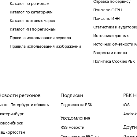
Справка по сервису
Каталог по регионам
Поиск по ОГРН
Каталог по категориям
Поиск по ИНН
Каталог торговых марок
Статистика и аудитори
Каталог ИП по регионам
Источники данных
Правила использования сервиса
Источник отчетности 
Правила использования изображений
Вопросы и ответы
Политика Cookies РБК
Новости регионов
Подписки
РБК Н
анкт-Петербург и область
Подписка на РБК
iOS
катеринбург
Androi
Уведомления
Новосибирск
Други
RSS Новости
Башкортостан
Оповещения RBC.ru
Домены