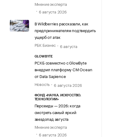
Мнение эксперта
6 августа 2026
В Wildberries рассказали, как
предпринимателям подтвердить
ущерб от атак
РБК Бизнес
6 августа
GLOWBYTE
РСХБ совместно с GlowByte
внедрил платформу CM Ocean
от Data Sapience
Новость
6 августа 2026
ФОНД «НАУКА. ИСКУССТВО.
ТЕХНОЛОГИИ»
Персеиды — 2026: когда
смотреть самый яркий
звездопад августа
Мнение эксперта
6 августа 2026