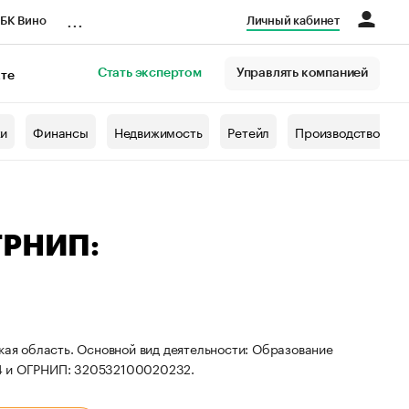
...
БК Вино
Личный кабинет
Стать экспертом
Управлять компанией
кте
азета
жи
Финансы
Недвижимость
Ретейл
Производство
ГРНИП:
кая область. Основной вид деятельности: Образование
94 и ОГРНИП: 320532100020232.