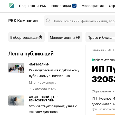
Подписка на РБК
Инвестиции
Мероприятия
Отр
Спорт
Школа управления РБК
РБК Образование
РБ
РБК Компании
Город
Стиль
Крипто
РБК Бизнес-среда
Дискусси
Выбор редакции
Менеджмент и HR
Право и бухгал
Спецпроекты СПб
Конференции СПб
Спецпроекты
Главная
ИП П
Технологии и медиа
Финансы
Рынок наличной валют
Лента публикаций
ДЕЙСТВУЕТ
ОБНО
«ЛАЙМ-ЗАЙМ»
ИП П
Как подготовиться к дебютному
публичному выступлению
3205
Мнение эксперта
7 августа 2026
Образование
ИП Пузанов И
АО «ДЕЛОВОЙ ЦЕНТР
НЕЙРОХИРУРГИИ»
дополнительн
Что чувствует пациент, узнав о
Данные получен
тяжелом диагнозе