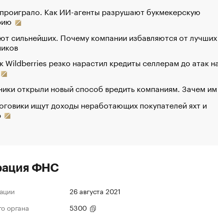
 проиграло. Как ИИ-агенты разрушают букмекерскую
рию
ют сильнейших. Почему компании избавляются от лучших
ников
к Wildberries резко нарастил кредиты селлерам до атак н
ики открыли новый способ вредить компаниям. Зачем им
оговики ищут доходы неработающих покупателей яхт и
р
рация ФНС
ации
26 августа 2021
го органа
5300