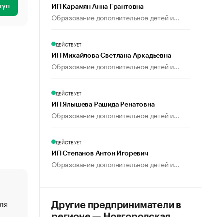
туп
ИП Карамян Анна Грантовна
Образование дополнительное детей и...
ДЕЙСТВУЕТ
ИП Михайлова Светлана Аркадьевна
Образование дополнительное детей и...
ДЕЙСТВУЕТ
ИП Ялышева Рашида Ренатовна
Образование дополнительное детей и...
ДЕЙСТВУЕТ
ИП Степанов Антон Игоревич
Образование дополнительное детей и...
ля
«От спорта тело стареет иначе». Как живет глава ко
Другие предприниматели в
создавшей GTA