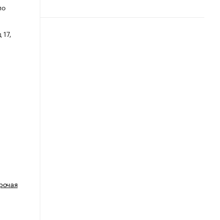
по
 17,
рочая