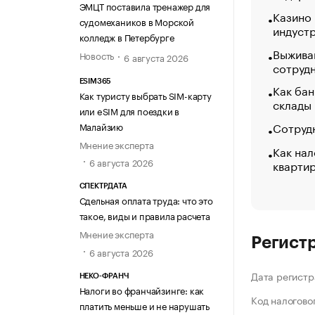
ЭМЦТ поставила тренажер для
Казино
судомехаников в Морской
индуст
колледж в Петербурге
Выжива
Новость
6 августа 2026
сотруд
ESIM365
Как бан
Как туристу выбрать SIM-карту
склады
или eSIM для поездки в
Сотрудн
Малайзию
Мнение эксперта
Как нал
6 августа 2026
кварти
СПЕКТРДАТА
Сдельная оплата труда: что это
такое, виды и правила расчета
Мнение эксперта
Регист
6 августа 2026
Дата регистр
НЕКО-ФРАНЧ
Налоги во франчайзинге: как
Код налогово
платить меньше и не нарушать