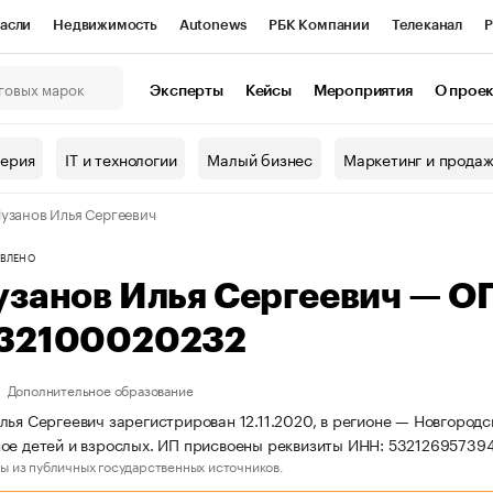
асли
Недвижимость
Autonews
РБК Компании
Телеканал
Р
К Курсы
РБК Life
Тренды
Визионеры
Национальные проекты
Эксперты
Кейсы
Мероприятия
О прое
онный клуб
Исследования
Кредитные рейтинги
Франшизы
Г
терия
IT и технологии
Малый бизнес
Маркетинг и прода
Проверка контрагентов
Политика
Экономика
Бизнес
узанов Илья Сергеевич
ы
ВЛЕНО
узанов Илья Сергеевич — О
32100020232
Дополнительное образование
лья Сергеевич зарегистрирован 12.11.2020, в регионе — Новгородс
ое детей и взрослых. ИП присвоены реквизиты ИНН: 5321269573
ы из публичных государственных источников.