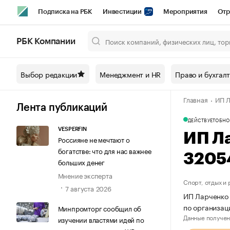
Подписка на РБК
Инвестиции
Мероприятия
Отр
Спорт
Школа управления РБК
РБК Образование
РБ
РБК Компании
Город
Стиль
Крипто
РБК Бизнес-среда
Дискусси
Выбор редакции
Менеджмент и HR
Право и бухгал
Спецпроекты СПб
Конференции СПб
Спецпроекты
Главная
ИП Л
Технологии и медиа
Финансы
Рынок наличной валют
Лента публикаций
ДЕЙСТВУЕТ
ОБНО
VESPERFIN
ИП Л
Россияне не мечтают о
богатстве: что для нас важнее
3205
больших денег
Мнение эксперта
Спорт, отдых и
7 августа 2026
ИП Ларченко 
по организац
Минпромторг сообщил об
Данные получен
изучении властями идей по