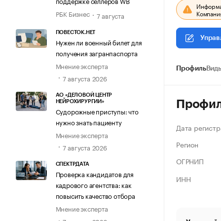
поддержке селлеров WB
Информац
Компания
РБК Бизнес
7 августа
ПОВЕСТОК.НЕТ
Управ
Нужен ли военный билет для
получения загранпаспорта
Мнение эксперта
Профиль
Виды
7 августа 2026
АО «ДЕЛОВОЙ ЦЕНТР
Профи
НЕЙРОХИРУРГИИ»
Судорожные приступы: что
нужно знать пациенту
Дата регистр
Мнение эксперта
Регион
7 августа 2026
ОГРНИП
СПЕКТРДАТА
Проверка кандидатов для
ИНН
кадрового агентства: как
повысить качество отбора
Мнение эксперта
7 августа 2026