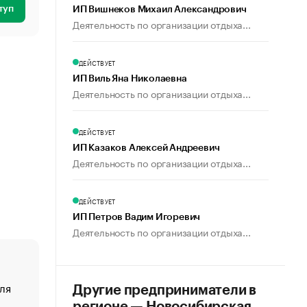
туп
ИП Вишнеков Михаил Александрович
Деятельность по организации отдыха...
ДЕЙСТВУЕТ
ИП Виль Яна Николаевна
Деятельность по организации отдыха...
ДЕЙСТВУЕТ
ИП Казаков Алексей Андреевич
Деятельность по организации отдыха...
ДЕЙСТВУЕТ
ИП Петров Вадим Игоревич
Деятельность по организации отдыха...
ля
«От спорта тело стареет иначе». Как живет глава ко
Другие предприниматели в
создавшей GTA