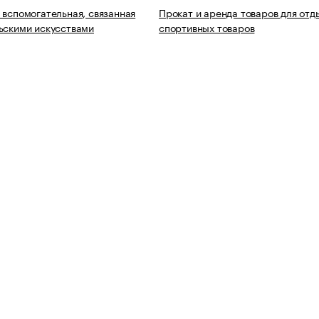
 вспомогательная, связанная
Прокат и аренда товаров для отд
ьскими искусствами
спортивных товаров