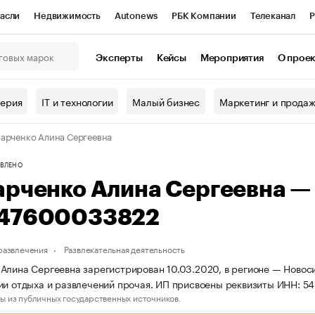
асли
Недвижимость
Autonews
РБК Компании
Телеканал
Р
К Курсы
РБК Life
Тренды
Визионеры
Национальные проекты
Эксперты
Кейсы
Мероприятия
О прое
онный клуб
Исследования
Кредитные рейтинги
Франшизы
Г
терия
IT и технологии
Малый бизнес
Маркетинг и прода
Проверка контрагентов
Политика
Экономика
Бизнес
арченко Алина Сергеевна
ы
ВЛЕНО
арченко Алина Сергеевна 
47600033822
 развлечения
Развлекательная деятельность
Алина Сергеевна зарегистрирован 10.03.2020, в регионе — Новоси
ии отдыха и развлечений прочая. ИП присвоены реквизиты ИНН:
ы из публичных государственных источников.