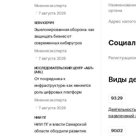
Наименование
Мнение эксперта
органа
7 августа 2026
Адрес налого
SERVICEPIPE
Эшелонированная оборона: как
защищать бизнес от
современных киберугроз
Социал
Мнение эксперта
Регистрацио
7 августа 2026
ИССЛЕДОВАТЕЛЬСКИЙ ЦЕНТР «АБП»
(ABL)
От посредника к
Виды д
инфраструктуре: как меняется
роль цифровых платформ
93.29
Мнение эксперта
7 августа 2026
Деятельность
развлечений 
НИИ ПГ
НИИ ПГ и власти Самарской
области обсудили развитие
90.02