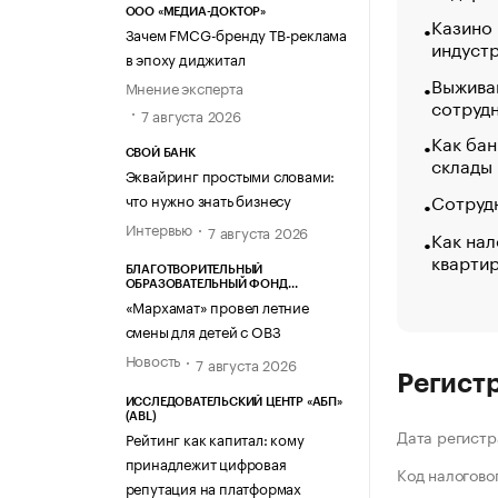
ООО «МЕДИА-ДОКТОР»
Казино
Зачем FMCG-бренду ТВ-реклама
индуст
в эпоху диджитал
Выжива
Мнение эксперта
сотруд
7 августа 2026
Как бан
СВОЙ БАНК
склады
Эквайринг простыми словами:
Сотрудн
что нужно знать бизнесу
Интервью
7 августа 2026
Как нал
кварти
БЛАГОТВОРИТЕЛЬНЫЙ
ОБРАЗОВАТЕЛЬНЫЙ ФОНД
«МАРХАМАТ»
«Мархамат» провел летние
смены для детей с ОВЗ
Новость
7 августа 2026
Регист
ИССЛЕДОВАТЕЛЬСКИЙ ЦЕНТР «АБП»
(ABL)
Дата регистр
Рейтинг как капитал: кому
принадлежит цифровая
Код налогово
репутация на платформах