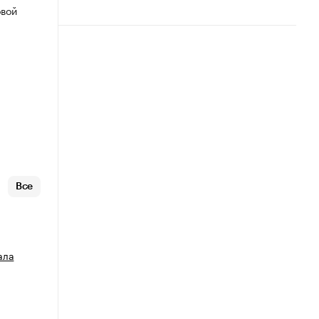
овой
Все
ала