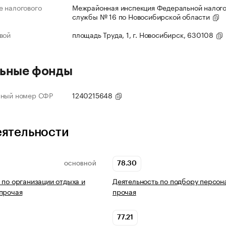
 налогового
Межрайонная инспекция Федеральной налог
службы № 16 по Новосибирской области
вой
площадь Труда, 1, г. Новосибирск, 630108
ьные фонды
нный номер СФР
1240215648
еятельности
78.30
ОСНОВНОЙ
 по организации отдыха и
Деятельность по подбору персон
прочая
прочая
77.21