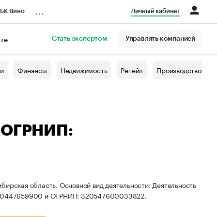
...
БК Вино
Личный кабинет
Стать экспертом
Управлять компанией
кте
азета
жи
Финансы
Недвижимость
Ретейл
Производство
— ОГРНИП:
бирская область. Основной вид деятельности: Деятельность
 540447659900 и ОГРНИП: 320547600033822.