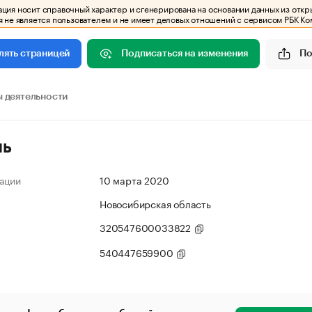
ия носит справочный характер и сгенерирована на основании данных из откр
 не является пользователем и не имеет деловых отношений с сервисом РБК Ко
Подписаться на изменения
По
лять страницей
 деятельности
ль
ации
10 марта 2020
Новосибирская область
320547600033822
540447659900