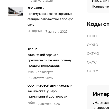
Управляйт
Повышайте
АНО «АИПР»
Почему московские зарядные
станции работают не в полную
Коды с
силу
Интервью
7 августа 2026
ОКПО
ОКАТО
RICCHE
ОКТМО
Клиентский сервис в
премиальной мебели: почему
ОКФС
продают не продавцы
ОКОГУ
Мнение эксперта
7 августа 2026
ООО ПРАВОВОЙ ЦЕНТР «ЭКСПЕРТ»
Как взыскать ущерб,
Интер
причиненный дропперами
Насколь
Кейс
7 августа 2026
лидеро