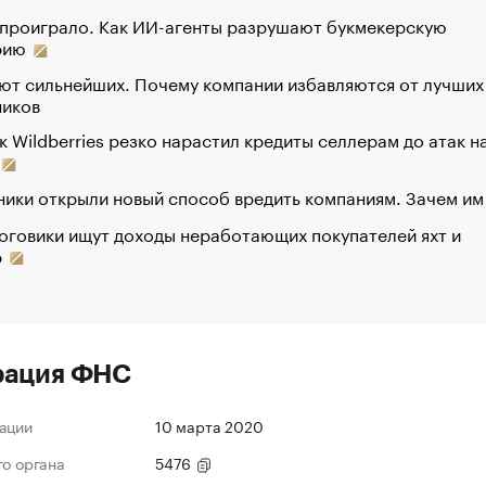
 проиграло. Как ИИ-агенты разрушают букмекерскую
рию
ют сильнейших. Почему компании избавляются от лучших
ников
к Wildberries резко нарастил кредиты селлерам до атак н
ики открыли новый способ вредить компаниям. Зачем им
оговики ищут доходы неработающих покупателей яхт и
р
рация ФНС
ации
10 марта 2020
го органа
5476