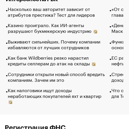
Насколько ваш авторитет зависит от
«От спо
атрибутов престижа? Тест для лидеров
глава к
Казино проиграло. Как ИИ-агенты
«Деньги
разрушают букмекерскую индустрию
Маск в 
Выживают сильнейших. Почему компании
Функции
избавляются от лучших сотрудников
основ э
Как банк Wildberries резко нарастил
ЕС раз
кредиты селлерам до атак на склады
нефти —
Сотрудники открыли новый способ вредить
Стресс 
компаниям. Зачем им это
доходов
Как налоговики ищут доходы
Что обв
неработающих покупателей яхт и квартир
для Tel
Регистрация ФНС