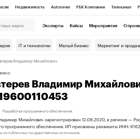
асли
Недвижимость
Autonews
РБК Компании
Телеканал
Р
К Курсы
РБК Life
Тренды
Визионеры
Национальные проекты
Эксперты
Кейсы
Мероприятия
О прое
онный клуб
Исследования
Кредитные рейтинги
Франшизы
Г
терия
IT и технологии
Малый бизнес
Маркетинг и прода
Проверка контрагентов
Политика
Экономика
Бизнес
втерев Владимир Михайлович
ы
ВЛЕНО
втерев Владимир Михайлов
19600110453
Разработка программного обеспечения
ладимир Михайлович зарегистрирован 12.08.2020, в регионе — Рос
го программного обеспечения. ИП присвоены реквизиты ИНН: 61
ы из публичных государственных источников.