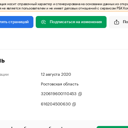
ия носит справочный характер и сгенерирована на основании данных из откр
 не является пользователем и не имеет деловых отношений с сервисом РБК Ко
Подписаться на изменения
По
лять страницей
ль
ации
12 августа 2020
Ростовская область
320619600110453
616204500630