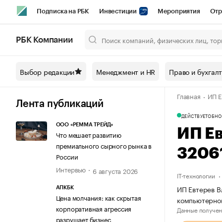
Подписка на РБК
Инвестиции
Мероприятия
Отр
Спорт
Школа управления РБК
РБК Образование
РБ
РБК Компании
Город
Стиль
Крипто
РБК Бизнес-среда
Дискусси
Выбор редакции
Менеджмент и HR
Право и бухгал
Спецпроекты СПб
Конференции СПб
Спецпроекты
Главная
ИП Е
Технологии и медиа
Финансы
Рынок наличной валют
Лента публикаций
ДЕЙСТВУЕТ
ОБНО
ООО «РЕММА ТРЕЙД»
ИП Е
Что мешает развитию
премиального сырного рынка в
3206
России
Интервью
6 августа 2026
IT-технологии
ИП Евтерев В
АПКБК
Цена молчания: как скрытая
компьютерно
корпоративная агрессия
Данные получен
разрушает бизнес