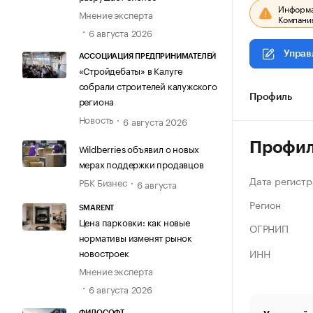
Информац
Мнение эксперта
Компания
6 августа 2026
Управ
АССОЦИАЦИЯ ПРЕДПРИНИМАТЕЛЕЙ
«Стройдебаты» в Калуге
собрали строителей калужского
Профиль
региона
Новость
6 августа 2026
Профи
Wildberries объявил о новых
мерах поддержки продавцов
Дата регистр
РБК Бизнес
6 августа
Регион
SMARENT
Цена парковки: как новые
ОГРНИП
нормативы изменят рынок
ИНН
новостроек
Мнение эксперта
6 августа 2026
ФИЛОСОФТ