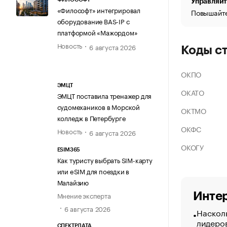
Управляйт
«Философт» интегрировал
Повышайте
оборудование BAS-IP с
платформой «Мажордом»
Новость
6 августа 2026
Коды с
ОКПО
ЭМЦТ
ОКАТО
ЭМЦТ поставила тренажер для
судомехаников в Морской
ОКТМО
колледж в Петербурге
ОКФС
Новость
6 августа 2026
ОКОГУ
ESIM365
Как туристу выбрать SIM-карту
или eSIM для поездки в
Малайзию
Интер
Мнение эксперта
6 августа 2026
Насколь
лидеро
СПЕКТРДАТА