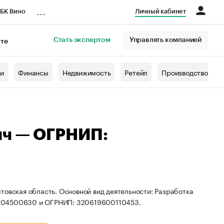
...
БК Вино
Личный кабинет
Стать экспертом
Управлять компанией
кте
азета
жи
Финансы
Недвижимость
Ретейл
Производство
ич — ОГРНИП:
товская область. Основной вид деятельности: Разработка
6204500630 и ОГРНИП: 320619600110453.