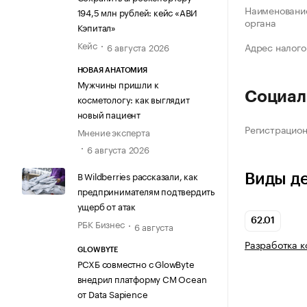
Наименование
194,5 млн рублей: кейс «АВИ
органа
Кэпитал»
Кейс
Адрес налого
6 августа 2026
НОВАЯ АНАТОМИЯ
Мужчины пришли к
Социал
косметологу: как выглядит
новый пациент
Регистрацио
Мнение эксперта
6 августа 2026
В Wildberries рассказали, как
Виды д
предпринимателям подтвердить
ущерб от атак
62.01
РБК Бизнес
6 августа
Разработка 
GLOWBYTE
РСХБ совместно с GlowByte
внедрил платформу CM Ocean
от Data Sapience