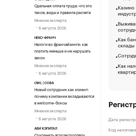
Сдельная оплата труда: что это
Казино
такое, виды и правила расчета
индуст
Мнение эксперта
Выжива
6 августа 2026
сотруд
Как бан
НЕКО-ФРАНЧ
Налоги во франчайзинге: как
склады
платить меньше и не нарушать
Сотрудн
закон
Как нал
Мнение эксперта
кварти
6 августа 2026
OWL | СОВА
Новый сотрудник как клиент:
почему компании вкладываются
в welcome-боксы
Регист
Мнение эксперта
6 августа 2026
Дата регистр
Код налогово
АВИ КЭПИТАЛ
Сохранить агроэкспортеру