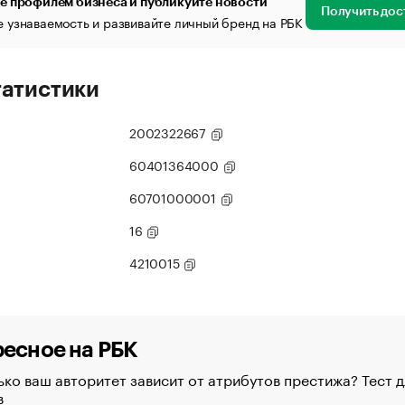
е профилем бизнеса и публикуйте новости
Получить дос
 узнаваемость и развивайте личный бренд на РБК
татистики
2002322667
60401364000
60701000001
16
4210015
есное на РБК
ко ваш авторитет зависит от атрибутов престижа? Тест д
в