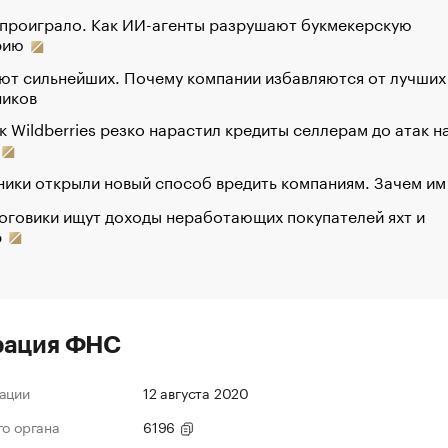
 проиграло. Как ИИ-агенты разрушают букмекерскую
рию
ют сильнейших. Почему компании избавляются от лучших
ников
к Wildberries резко нарастил кредиты селлерам до атак н
ики открыли новый способ вредить компаниям. Зачем им
оговики ищут доходы неработающих покупателей яхт и
р
рация ФНС
ации
12 августа 2020
го органа
6196