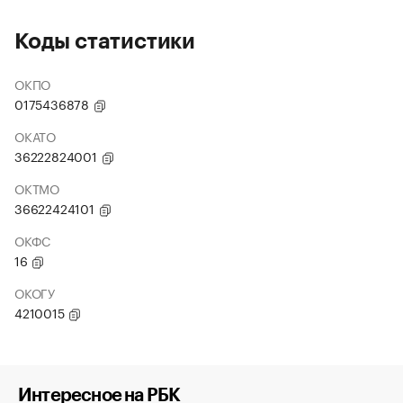
Коды статистики
ОКПО
0175436878
ОКАТО
36222824001
ОКТМО
36622424101
ОКФС
16
ОКОГУ
4210015
Интересное на РБК