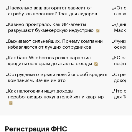
Насколько ваш авторитет зависит от
«От спо
атрибутов престижа? Тест для лидеров
глава к
Казино проиграло. Как ИИ-агенты
«Деньги
разрушают букмекерскую индустрию
Маск в 
Выживают сильнейших. Почему компании
Функции
избавляются от лучших сотрудников
основ э
Как банк Wildberries резко нарастил
ЕС раз
кредиты селлерам до атак на склады
нефти —
Сотрудники открыли новый способ вредить
Стресс 
компаниям. Зачем им это
доходов
Как налоговики ищут доходы
Что обв
неработающих покупателей яхт и квартир
для Tel
Регистрация ФНС