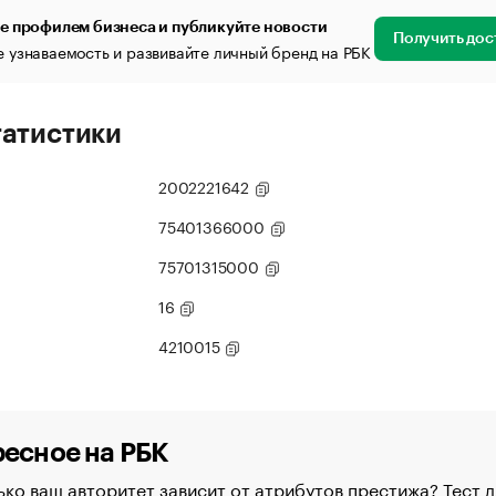
е профилем бизнеса и публикуйте новости
Получить дос
 узнаваемость и развивайте личный бренд на РБК
татистики
2002221642
75401366000
75701315000
16
4210015
есное на РБК
ко ваш авторитет зависит от атрибутов престижа? Тест д