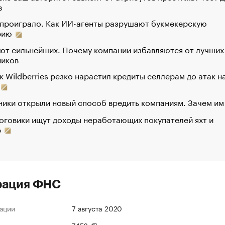
в
 проиграло. Как ИИ-агенты разрушают букмекерскую
рию
ют сильнейших. Почему компании избавляются от лучших
ников
к Wildberries резко нарастил кредиты селлерам до атак н
ики открыли новый способ вредить компаниям. Зачем им
оговики ищут доходы неработающих покупателей яхт и
р
рация ФНС
ации
7 августа 2020