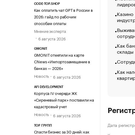
лидеро
CODE-TOP.SHOP
Как оплатить чат GPT в России в
Казино
2026: гайд по рабочим
индуст
способам оплаты
Выжива
Мнение эксперта
сотруд
6 августа 2026
Как бан
GMONIT
склады
GMONIT отметили на карте
Сотрудн
CNews «Импортозамещение в
банках — 2026»
Как нал
Новость
кварти
6 августа 2026
AFI DEVELOPMENT
Корпуса IV очереди ЖК
«Сиреневый парк» поставили на
кадастровый учет
Регист
Новость
6 августа 2026
Дата регистр
ТОР ГРУПП
Спасти бизнес за 30 дней: как