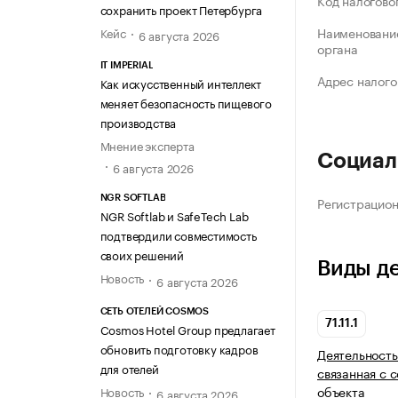
Код налогово
сохранить проект Петербурга
Наименование
Кейс
6 августа 2026
органа
IT IMPERIAL
Адрес налого
Как искусственный интеллект
меняет безопасность пищевого
производства
Мнение эксперта
Социал
6 августа 2026
Регистрацио
NGR SOFTLAB
NGR Softlab и SafeTech Lab
подтвердили совместимость
своих решений
Виды д
Новость
6 августа 2026
СЕТЬ ОТЕЛЕЙ COSMOS
71.11.1
Cosmos Hotel Group предлагает
обновить подготовку кадров
Деятельность
для отелей
связанная с 
объекта
Новость
6 августа 2026