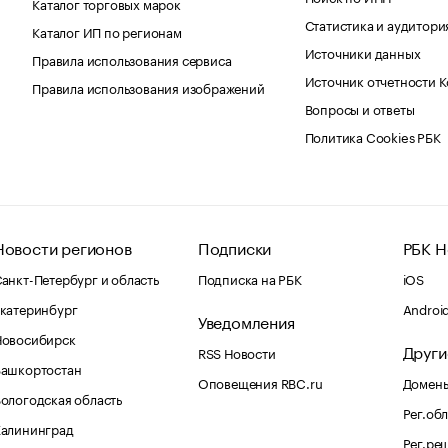
Каталог торговых марок
Статистика и аудитори
Каталог ИП по регионам
Источники данных
Правила использования сервиса
Источник отчетности 
Правила использования изображений
Вопросы и ответы
Политика Cookies РБК
Новости регионов
Подписки
РБК Н
анкт-Петербург и область
Подписка на РБК
iOS
катеринбург
Androi
Уведомления
Новосибирск
Други
RSS Новости
Башкортостан
Оповещения RBC.ru
Домены
ологодская область
Рег.об
Калининград
Рег.ре