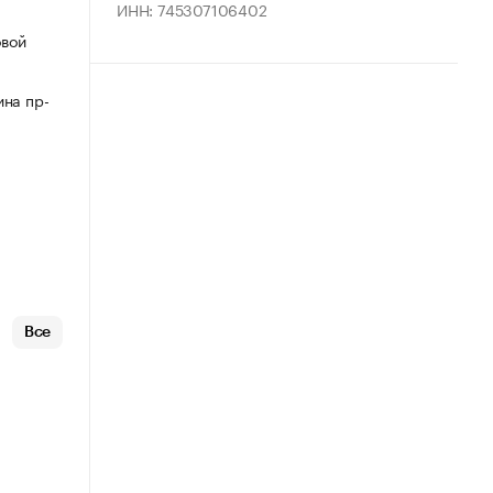
ИНН: 745307106402
овой
ина пр-
Все