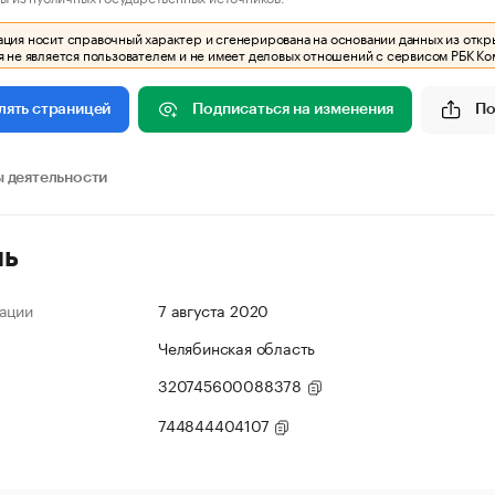
ия носит справочный характер и сгенерирована на основании данных из откр
 не является пользователем и не имеет деловых отношений с сервисом РБК Ко
Подписаться на изменения
По
лять страницей
 деятельности
ль
ации
7 августа 2020
Челябинская область
320745600088378
744844404107