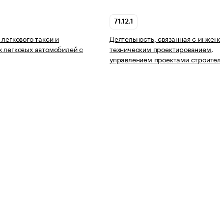
71.12.1
 легкового такси и
Деятельность, связанная с инжен
 легковых автомобилей с
техническим проектированием,
управлением проектами строите