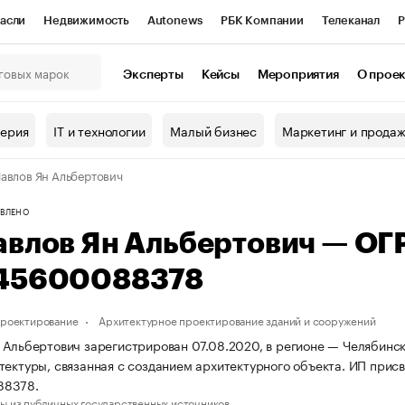
асли
Недвижимость
Autonews
РБК Компании
Телеканал
Р
К Курсы
РБК Life
Тренды
Визионеры
Национальные проекты
Эксперты
Кейсы
Мероприятия
О прое
онный клуб
Исследования
Кредитные рейтинги
Франшизы
Г
терия
IT и технологии
Малый бизнес
Маркетинг и прода
Проверка контрагентов
Политика
Экономика
Бизнес
авлов Ян Альбертович
ы
ВЛЕНО
авлов Ян Альбертович — О
45600088378
проектирование
Архитектурное проектирование зданий и сооружений
 Альбертович зарегистрирован 07.08.2020, в регионе — Челябинска
тектуры, связанная с созданием архитектурного объекта. ИП при
88378.
ы из публичных государственных источников.