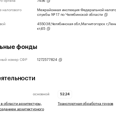
го органа
7456
 налогового
Межрайонная инспекция Федеральной налог
службы № 17 по Челябинской области
вой
455038,Челябинская обл,Магнитогорск г,Лен
кт,65
ьные фонды
нный номер СФР
1272577824
еятельности
52.24
ОСНОВНОЙ
 в области архитектуры,
Транспортная обработка грузов
созданием архитектурного