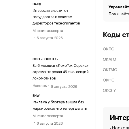
НАКД
Управляйт
Инверсия власти: от
Повышайте
государства к советам
директоров техногигантов
Мнение эксперта
Коды с
6 августа 2026
ОКПО
ОКАТО
ООО «ЛОКОТЕХ»
За 6 месяцев «ЛокоТех-Сервис»
ОКТМО
отремонтировал 45 тыс. секций
локомотивов
ОКФС
Новость
6 августа 2026
ОКОГУ
BNW
Реклама у блогера вышла без
маркировки: что теперь делать
Мнение эксперта
Интер
6 августа 2026
Насколь