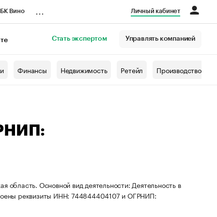
...
БК Вино
Личный кабинет
Стать экспертом
Управлять компанией
кте
азета
жи
Финансы
Недвижимость
Ретейл
Производство
ГРНИП:
я область. Основной вид деятельности: Деятельность в
своены реквизиты ИНН: 744844404107 и ОГРНИП: