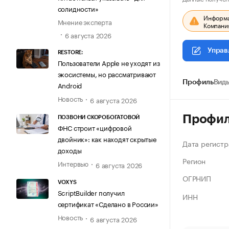
солидности»
Информац
Мнение эксперта
Компания
6 августа 2026
Управ
RESTORE:
Пользователи Apple не уходят из
экосистемы, но рассматривают
Профиль
Виды
Android
Новость
6 августа 2026
Профи
ПОЗВОНИ СКОРОБОГАТОВОЙ
ФНС строит «цифровой
двойник»: как находят скрытые
Дата регистр
доходы
Регион
Интервью
6 августа 2026
ОГРНИП
VOXYS
ScriptBuilder получил
ИНН
сертификат «Сделано в России»
Новость
6 августа 2026