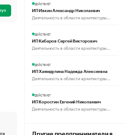
ДЕЙСТВУЕТ
туп
ИП Ивкин Александр Николаевич
Деятельность в области архитектуры...
ДЕЙСТВУЕТ
ИП Кибаров Сергей Викторович
Деятельность в области архитектуры...
ДЕЙСТВУЕТ
ИП Хамидулина Надежда Алексеевна
Деятельность в области архитектуры...
ДЕЙСТВУЕТ
ИП Коростин Евгений Николаевич
Деятельность в области архитектуры...
ля
«От спорта тело стареет иначе». Как живет глава ко
Другие предприниматели в