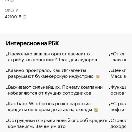
ОКОГУ
4210015
Интересное на РБК
Насколько ваш авторитет зависит от
«От спор
атрибутов престижа? Тест для лидеров
глава ко
Казино проиграло. Как ИИ-агенты
«Деньги б
разрушают букмекерскую индустрию
Маск в и
Выживают сильнейших. Почему компании
Функции 
избавляются от лучших сотрудников
основ эф
Как банк Wildberries резко нарастил
ЕС разре
кредиты селлерам до атак на склады
нефти — 
Сотрудники открыли новый способ вредить
Стресс о
компаниям. Зачем им это
доходов 