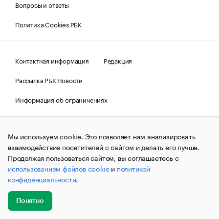
Вопросы и ответы
Политика Cookies РБК
Контактная информация
Редакция
Рассылка РБК Новости
Информация об ограничениях
Правовая информация
О соблюдении авторских прав
Мы используем cookie. Это позволяет нам анализировать
© АО «РОСБИЗНЕСКОНСАЛТИНГ»,
1995–2026.
Сообщения
и материалы информационного агентства «РБК»
взаимодействие посетителей с сайтом и делать его лучше.
(зарегистрировано Федеральной службой по надзору в сфере
Продолжая пользоваться сайтом, вы соглашаетесь с
связи, информационных технологий и массовых
использованием файлов cookie
и
политикой
коммуникаций (Роскомнадзор) 09.12.2015 за номером ИА
№ФС77-63848) сопровождаются пометкой «РБК». Отдельные
конфиденциальности
.
публикации могут содержать информацию,
не предназначенную для пользователей
до 18 лет.
companycardsfeedback@rbc.ru
Понятно
Добавить
Главное
Эксперты
Кейсы
Мероприятия