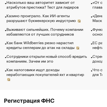
Насколько ваш авторитет зависит от
«От спо
атрибутов престижа? Тест для лидеров
глава к
Казино проиграло. Как ИИ-агенты
«Деньги
разрушают букмекерскую индустрию
Маск в 
Выживают сильнейших. Почему компании
Функции
избавляются от лучших сотрудников
основ э
Как банк Wildberries резко нарастил
ЕС раз
кредиты селлерам до атак на склады
нефти —
Сотрудники открыли новый способ вредить
Стресс 
компаниям. Зачем им это
доходов
Как налоговики ищут доходы
Что обв
неработающих покупателей яхт и квартир
для Tel
Регистрация ФНС