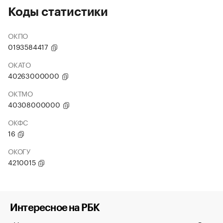
Коды статистики
ОКПО
0193584417
ОКАТО
40263000000
ОКТМО
40308000000
ОКФС
16
ОКОГУ
4210015
Интересное на РБК