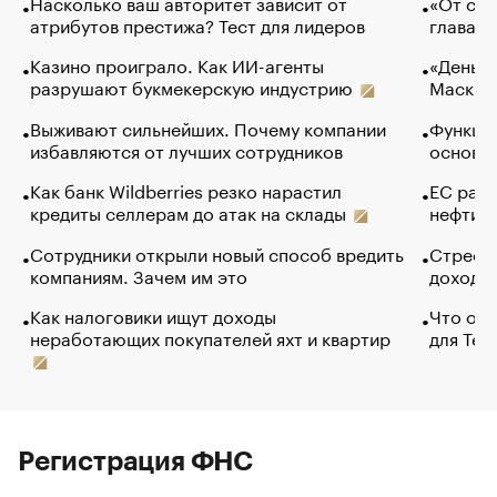
Насколько ваш авторитет зависит от
«От спо
атрибутов престижа? Тест для лидеров
глава к
Казино проиграло. Как ИИ-агенты
«Деньги
разрушают букмекерскую индустрию
Маск в 
Выживают сильнейших. Почему компании
Функции
избавляются от лучших сотрудников
основ э
Как банк Wildberries резко нарастил
ЕС раз
кредиты селлерам до атак на склады
нефти —
Сотрудники открыли новый способ вредить
Стресс 
компаниям. Зачем им это
доходов
Как налоговики ищут доходы
Что обв
неработающих покупателей яхт и квартир
для Tel
Регистрация ФНС