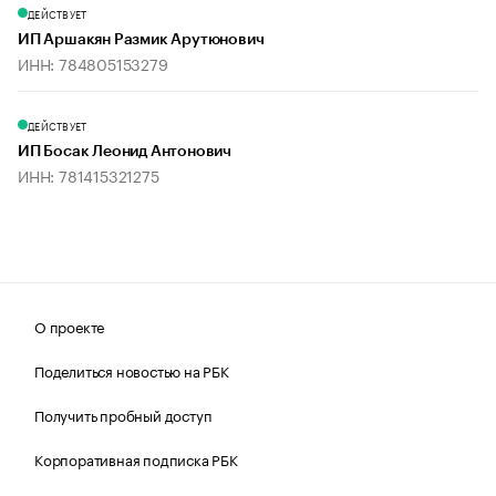
ДЕЙСТВУЕТ
ИП Аршакян Размик Арутюнович
ИНН: 784805153279
ДЕЙСТВУЕТ
ИП Босак Леонид Антонович
ИНН: 781415321275
О проекте
Поделиться новостью на РБК
Получить пробный доступ
Корпоративная подписка РБК