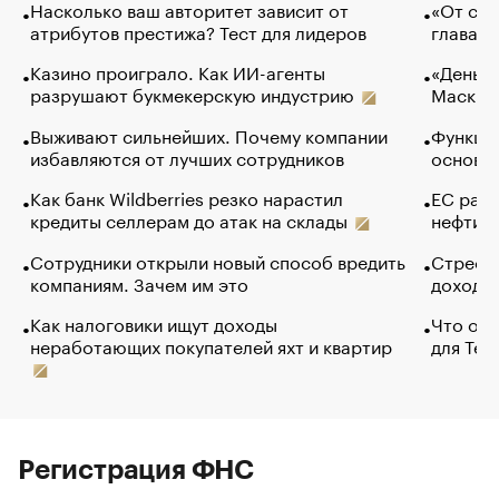
Насколько ваш авторитет зависит от
«От спо
атрибутов престижа? Тест для лидеров
глава к
Казино проиграло. Как ИИ-агенты
«Деньги
разрушают букмекерскую индустрию
Маск в 
Выживают сильнейших. Почему компании
Функции
избавляются от лучших сотрудников
основ э
Как банк Wildberries резко нарастил
ЕС раз
кредиты селлерам до атак на склады
нефти —
Сотрудники открыли новый способ вредить
Стресс 
компаниям. Зачем им это
доходов
Как налоговики ищут доходы
Что обв
неработающих покупателей яхт и квартир
для Tel
Регистрация ФНС