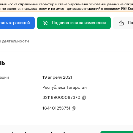
ия носит справочный характер и сгенерирована на основании данных из откр
 не является пользователем и не имеет деловых отношений с сервисом РБК Ко
Подписаться на изменения
По
лять страницей
 деятельности
ль
ации
19 апреля 2021
Республика Татарстан
321169000067370
164401253751