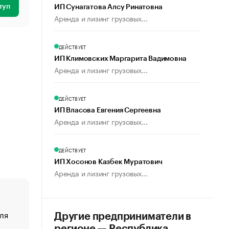
туп
ИП Сунагатова Алсу Ринатовна
Аренда и лизинг грузовых...
ДЕЙСТВУЕТ
ИП Климовских Маргарита Вадимовна
Аренда и лизинг грузовых...
ДЕЙСТВУЕТ
ИП Власова Евгения Сергеевна
Аренда и лизинг грузовых...
ДЕЙСТВУЕТ
ИП Хосонов Казбек Муратович
Аренда и лизинг грузовых...
ля
«От спорта тело стареет иначе». Как живет глава ко
Другие предприниматели в
создавшей GTA