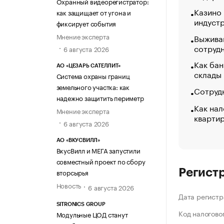
Охранный видеорегистратор:
Казино
как защищает от угона и
индуст
фиксирует события
Мнение эксперта
Выжива
сотруд
6 августа 2026
Как бан
АО «ЦЕЗАРЬ САТЕЛЛИТ»
склады
Система охраны границ
земельного участка: как
Сотрудн
надежно защитить периметр
Как нал
Мнение эксперта
кварти
6 августа 2026
АО «ВКУСВИЛЛ»
ВкусВилл и МЕГА запустили
совместный проект по сбору
Регист
вторсырья
Новость
6 августа 2026
Дата регистр
SITRONICS GROUP
Код налогово
Модульные ЦОД станут