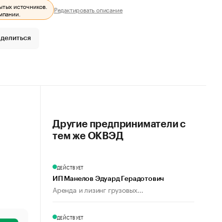
ытых источников.
Редактировать описание
мпании.
делиться
Другие предприниматели с
тем же ОКВЭД
ДЕЙСТВУЕТ
ИП Манелов Эдуард Герадотович
Аренда и лизинг грузовых...
ДЕЙСТВУЕТ