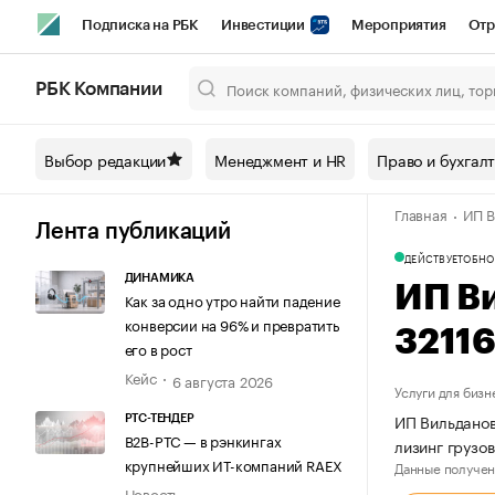
Подписка на РБК
Инвестиции
Мероприятия
Отр
Спорт
Школа управления РБК
РБК Образование
РБ
РБК Компании
Город
Стиль
Крипто
РБК Бизнес-среда
Дискусси
Выбор редакции
Менеджмент и HR
Право и бухгал
Спецпроекты СПб
Конференции СПб
Спецпроекты
Главная
ИП В
Технологии и медиа
Финансы
Рынок наличной валют
Лента публикаций
ДЕЙСТВУЕТ
ОБНО
ДИНАМИКА
ИП В
Как за одно утро найти падение
конверсии на 96% и превратить
3211
его в рост
Кейс
6 августа 2026
Услуги для бизн
ИП Вильданов
РТС-ТЕНДЕР
В2В-РТС — в рэнкингах
лизинг грузо
крупнейших ИТ-компаний RAEX
Данные получен
Новость