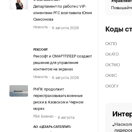
Управляйт
Департамент по работе с VIP-
Повышайте
клиентами РГС возглавила Юлия
Самсонова
Новость
6 августа 2026
Коды с
ОКПО
РЕКСОФТ
ОКАТО
Рексофт и СМАРТПЛЕЕР создают
решение для управления
ОКТМО
контентом на экранах
ОКФС
Новость
6 августа 2026
ОКОГУ
РНПК продолжит
перестраховывать военные
риски в Азовском и Черном
морях
Интер
РБК Бизнес
6 августа
Насколь
АО «ЦЕЗАРЬ САТЕЛЛИТ»
лидеро