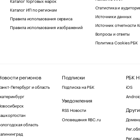
Каталог торговых марок
Статистика и аудитори
Каталог ИП по регионам
Источники данных
Правила использования сервиса
Источник отчетности 
Правила использования изображений
Вопросы и ответы
Политика Cookies РБК
Новости регионов
Подписки
РБК Н
анкт-Петербург и область
Подписка на РБК
iOS
катеринбург
Androi
Уведомления
Новосибирск
Други
RSS Новости
Башкортостан
Оповещения RBC.ru
Домены
ологодская область
Рег.об
Калининград
Рег.ре