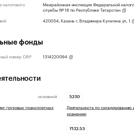
 налогового
Межрайонная инспекция Федеральной налог
службы № 18 по Республике Татарстан
вой
420054, Казань г, Владимира Кулагина ул, 1
ьные фонды
нный номер СФР
1314220094
еятельности
52.10
ОСНОВНОЙ
инг грузовых транспортных
Деятельность по складированию 
хранению
71.12.53