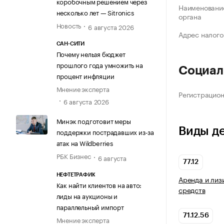
коробочным решением через
Наименование
несколько лет — Sitronics
органа
Новость
6 августа 2026
Адрес налого
САН-СИТИ
Почему нельзя бюджет
прошлого года умножить на
Социал
процент инфляции
Мнение эксперта
Регистрацио
6 августа 2026
Минэк подготовит меры
Виды д
поддержки пострадавших из-за
атак на Wildberries
РБК Бизнес
6 августа
77.12
НЕФТЕТРАФИК
Аренда и лиз
Как найти клиентов на авто:
средств
лиды на аукционы и
параллельный импорт
71.12.56
Мнение эксперта