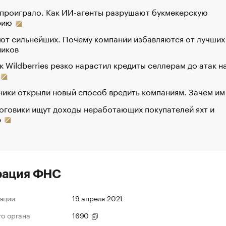
 проиграло. Как ИИ-агенты разрушают букмекерскую
рию
ют сильнейших. Почему компании избавляются от лучших
ников
к Wildberries резко нарастил кредиты селлерам до атак н
ики открыли новый способ вредить компаниям. Зачем им
оговики ищут доходы неработающих покупателей яхт и
р
рация ФНС
ации
19 апреля 2021
го органа
1690