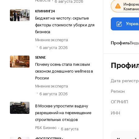
6 августа 2026
Информац
Компания
КЛИНИНГ24
Бюджет на чистоту: скрытые
факторы стоимости уборки для
Управ
бизнеса
Мнение эксперта
Профиль
Виды
6 августа 2026
SENNE
Почему осень стала пиковым
Профи
сезоном домашнего wellness в
России
Дата регистр
Мнение эксперта
Регион
6 августа 2026
ОГРНИП
В Москве упростили выдачу
ИНН
разрешений на перемещение
строительных отходов
РБК Бизнес
6 августа
«РОСГОССТРАХ»