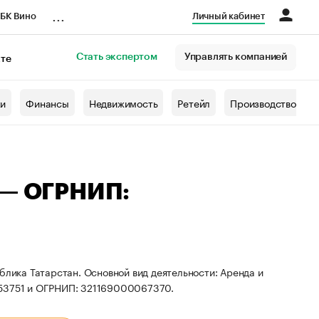
...
БК Вино
Личный кабинет
Стать экспертом
Управлять компанией
кте
азета
жи
Финансы
Недвижимость
Ретейл
Производство
 — ОГРНИП:
блика Татарстан. Основной вид деятельности: Аренда и
253751 и ОГРНИП: 321169000067370.