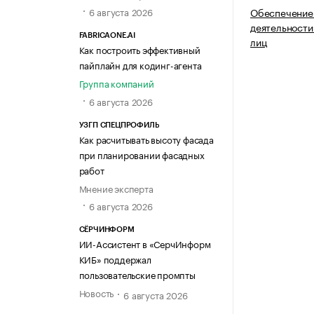
6 августа 2026
Обеспечение
деятельности
FABRICAONE.AI
лиц
Как построить эффективный
пайплайн для кодинг-агента
Группа компаний
6 августа 2026
УЗГП СПЕЦПРОФИЛЬ
Как расчитывать высоту фасада
при планировании фасадных
работ
Мнение эксперта
6 августа 2026
СЁРЧИНФОРМ
ИИ-Ассистент в «СерчИнформ
КИБ» поддержал
пользовательские промпты
Новость
6 августа 2026