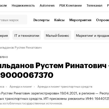
асли
Недвижимость
Autonews
РБК Компании
Телеканал
Р
К Курсы
РБК Life
Тренды
Визионеры
Национальные проекты
Эксперты
Кейсы
Мероприятия
О прое
онный клуб
Исследования
Кредитные рейтинги
Франшизы
Г
терия
IT и технологии
Малый бизнес
Маркетинг и прода
Проверка контрагентов
Политика
Экономика
Бизнес
ильданов Рустем Ринатович
ы
ВЛЕНО
ильданов Рустем Ринатович
69000067370
еса
Аренда и лизинг
Аренда и лизинг транспортных средств
 Рустем Ринатович зарегистрирован 19.04.2021, в регионе — Респу
вых транспортных средств. ИП присвоены реквизиты ИНН: 164401
ы из публичных государственных источников.