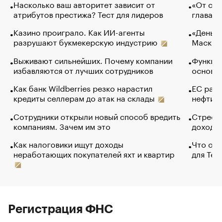
Насколько ваш авторитет зависит от
«От спо
атрибутов престижа? Тест для лидеров
глава к
Казино проиграло. Как ИИ-агенты
«Деньги
разрушают букмекерскую индустрию
Маск в 
Выживают сильнейших. Почему компании
Функции
избавляются от лучших сотрудников
основ э
Как банк Wildberries резко нарастил
ЕС раз
кредиты селлерам до атак на склады
нефти —
Сотрудники открыли новый способ вредить
Стресс 
компаниям. Зачем им это
доходов
Как налоговики ищут доходы
Что обв
неработающих покупателей яхт и квартир
для Tel
Регистрация ФНС