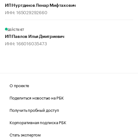
ИП Нуртдинов Ленар Мифтахович
ИНН: 165029292660
ДЕЙСТВУЕТ
ИП Павлов Илья Дмитриевич
ИНН: 166016035473
О проекте
Поделиться новостью на РБК
Получить пробный доступ
Корпоративная подписка РБК
Стать экспертом