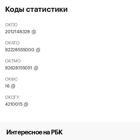
Коды статистики
ОКПО
2012148328
ОКАТО
92228555000
ОКТМО
92628155051
ОКФС
16
ОКОГУ
4210015
Интересное на РБК