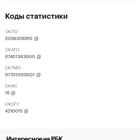
Коды статистики
ОКПО
2006306910
ОКАТО
07401363000
ОКТМО
07701000001
ОКФС
16
ОКОГУ
4210015
Интересное на РБК