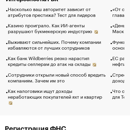
Насколько ваш авторитет зависит от
«От спо
атрибутов престижа? Тест для лидеров
глава к
Казино проиграло. Как ИИ-агенты
«Деньги
разрушают букмекерскую индустрию
Маск в 
Выживают сильнейших. Почему компании
Функции
избавляются от лучших сотрудников
основ э
Как банк Wildberries резко нарастил
ЕС раз
кредиты селлерам до атак на склады
нефти —
Сотрудники открыли новый способ вредить
Стресс 
компаниям. Зачем им это
доходов
Как налоговики ищут доходы
Что обв
неработающих покупателей яхт и квартир
для Tel
Регистрация ФНС