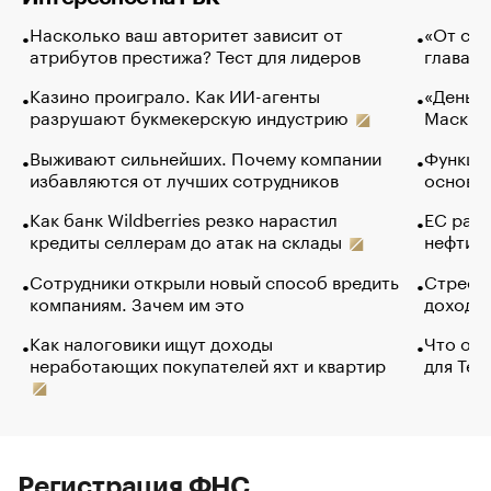
Насколько ваш авторитет зависит от
«От спо
атрибутов престижа? Тест для лидеров
глава к
Казино проиграло. Как ИИ-агенты
«Деньги
разрушают букмекерскую индустрию
Маск в 
Выживают сильнейших. Почему компании
Функции
избавляются от лучших сотрудников
основ э
Как банк Wildberries резко нарастил
ЕС раз
кредиты селлерам до атак на склады
нефти —
Сотрудники открыли новый способ вредить
Стресс 
компаниям. Зачем им это
доходов
Как налоговики ищут доходы
Что обв
неработающих покупателей яхт и квартир
для Tel
Регистрация ФНС