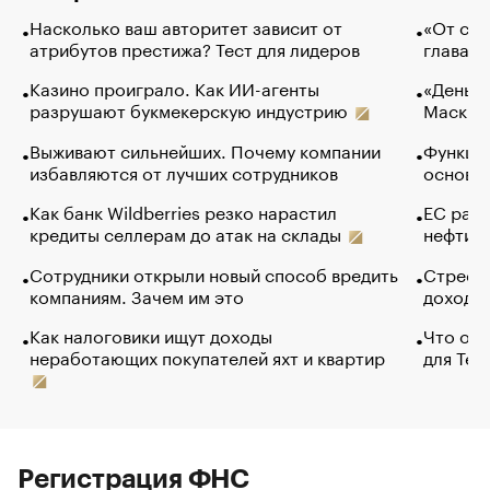
Насколько ваш авторитет зависит от
«От спо
атрибутов престижа? Тест для лидеров
глава к
Казино проиграло. Как ИИ-агенты
«Деньги
разрушают букмекерскую индустрию
Маск в 
Выживают сильнейших. Почему компании
Функции
избавляются от лучших сотрудников
основ э
Как банк Wildberries резко нарастил
ЕС раз
кредиты селлерам до атак на склады
нефти —
Сотрудники открыли новый способ вредить
Стресс 
компаниям. Зачем им это
доходов
Как налоговики ищут доходы
Что обв
неработающих покупателей яхт и квартир
для Tel
Регистрация ФНС