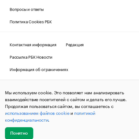
Вопросы и ответы
Политика Cookies РБК
Контактная информация
Редакция
Рассылка РБК Новости
Информация об ограничениях
Правовая информация
О соблюдении авторских прав
Мы используем cookie. Это позволяет нам анализировать
© АО «РОСБИЗНЕСКОНСАЛТИНГ»,
1995–2026.
Сообщения
и материалы информационного агентства «РБК»
взаимодействие посетителей с сайтом и делать его лучше.
(зарегистрировано Федеральной службой по надзору в сфере
Продолжая пользоваться сайтом, вы соглашаетесь с
связи, информационных технологий и массовых
использованием файлов cookie
и
политикой
коммуникаций (Роскомнадзор) 09.12.2015 за номером ИА
№ФС77-63848) сопровождаются пометкой «РБК». Отдельные
конфиденциальности
.
публикации могут содержать информацию,
не предназначенную для пользователей
до 18 лет.
companycardsfeedback@rbc.ru
Понятно