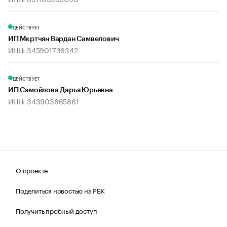
ДЕЙСТВУЕТ
ИП Мкртчян Вардан Самвелович
ИНН: 345901736342
ДЕЙСТВУЕТ
ИП Самойлова Дарья Юрьевна
ИНН: 343903865861
О проекте
Поделиться новостью на РБК
Получить пробный доступ