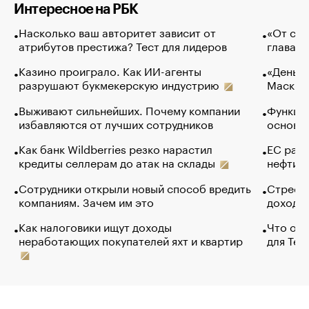
Интересное на РБК
Насколько ваш авторитет зависит от
«От спо
атрибутов престижа? Тест для лидеров
глава к
Казино проиграло. Как ИИ-агенты
«Деньги
разрушают букмекерскую индустрию
Маск в 
Выживают сильнейших. Почему компании
Функции
избавляются от лучших сотрудников
основ э
Как банк Wildberries резко нарастил
ЕС раз
кредиты селлерам до атак на склады
нефти —
Сотрудники открыли новый способ вредить
Стресс 
компаниям. Зачем им это
доходов
Как налоговики ищут доходы
Что обв
неработающих покупателей яхт и квартир
для Tel