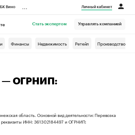
...
БК Вино
Личный кабинет
Стать экспертом
Управлять компанией
кте
азета
жи
Финансы
Недвижимость
Ретейл
Производство
ч — ОГРНИП:
нежская область. Основной вид деятельности: Перевозка
 реквизиты ИНН: 361302184497 и ОГРНИП: