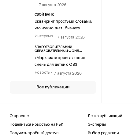
7 августа 2026
СВОЙ БАНК
Эквайринг простыми словами:
что нужно знать бизнесу
Интервью
7 августа 2026
БЛАГОТВОРИТЕЛЬНЫЙ
ОБРАЗОВАТЕЛЬНЫЙ ФОНД
«МАРХАМАТ»
«Мархамат» провел летние
смены для детей с ОВЗ
Новость
7 августа 2026
Все публикации
О проекте
Лента публикаций
Поделиться новостью на РБК
Эксперты
Получить пробный доступ
Выбор редакции