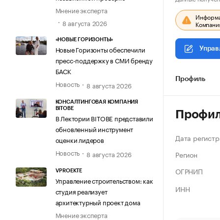
Мнение эксперта
Информац
8 августа 2026
Компания
«НОВЫЕ ГОРИЗОНТЫ»
Новые Горизонты обеспечили
Управ
пресс-поддержку в СМИ бренду
БАСК
Профиль
Новость
8 августа 2026
КОНСАЛТИНГОВАЯ КОМПАНИЯ
BITOBE
Профи
В Лектории BITOBE представили
обновленный инструмент
Дата регистр
оценки лидеров
Новость
Регион
8 августа 2026
ОГРНИП
VPROEKTE
Управление строительством: как
ИНН
студия реализует
архитектурный проект дома
Мнение эксперта