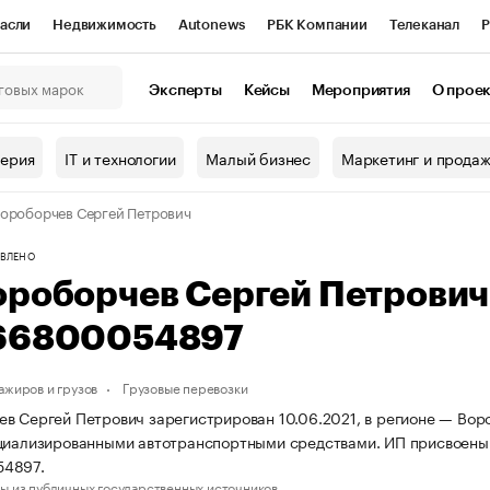
асли
Недвижимость
Autonews
РБК Компании
Телеканал
Р
К Курсы
РБК Life
Тренды
Визионеры
Национальные проекты
Эксперты
Кейсы
Мероприятия
О прое
онный клуб
Исследования
Кредитные рейтинги
Франшизы
Г
терия
IT и технологии
Малый бизнес
Маркетинг и прода
Проверка контрагентов
Политика
Экономика
Бизнес
ороборчев Сергей Петрович
ы
ВЛЕНО
ороборчев Сергей Петрови
66800054897
ажиров и грузов
Грузовые перевозки
в Сергей Петрович зарегистрирован 10.06.2021, в регионе — Воро
циализированными автотранспортными средствами. ИП присвоены
4897.
ы из публичных государственных источников.