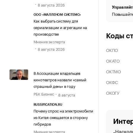
8 августа 2026
Управляйт
Повышайте
ООО «МАЛЛЕНОМ СИСТЕМС»
Как выбрать систему для
сериализации и агрегации на
производстве
Коды с
Мнение эксперта
8 августа 2026
ОКПО
ОКАТО
ОКТМО
В Ассоциации владельцев
кинотеатров назвали «самый
ОКФС
страшный день» в году
ОКОГУ
РБК Бизнес
8 августа
RUSSIFICATION.RU
Почему спрос на электромобили
из Китая смещается в сторону
Интер
гибридов
Насколь
Мнение эксперта