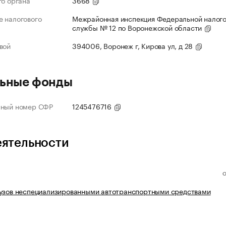
го органа
3668
 налогового
Межрайонная инспекция Федеральной налог
службы № 12 по Воронежской области
вой
394006, Воронеж г, Кирова ул, д 28
ьные фонды
нный номер СФР
1245476716
еятельности
рузов неспециализированными автотранспортными средствами