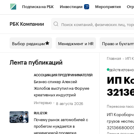
Подписка на РБК
Инвестиции
Мероприятия
Отр
Спорт
Школа управления РБК
РБК Образование
РБ
РБК Компании
Город
Стиль
Крипто
РБК Бизнес-среда
Дискусси
Выбор редакции
Менеджмент и HR
Право и бухгал
Спецпроекты СПб
Конференции СПб
Спецпроекты
Главная
ИП К
Технологии и медиа
Финансы
Рынок наличной валют
Лента публикаций
ДЕЙСТВУЕТ
ОБНО
АССОЦИАЦИЯ ПРЕДПРИНИМАТЕЛЕЙ
ИП К
Бизнес-спикер Алексей
Жолобов выступил на Форуме
3213
креативных индустрий
Интервью
8 августа 2026
Перевозка пасс
ИП Короборче
RULIZOR
Почему рынок автомобилей с
грузов неспе
пробегом нуждается в
32136680005
независимой проверке
Данные получен