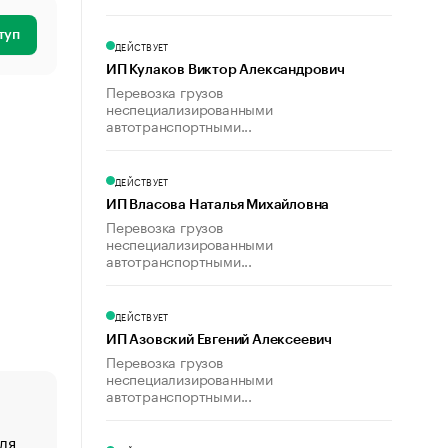
туп
ДЕЙСТВУЕТ
ИП Кулаков Виктор Александрович
Перевозка грузов
неспециализированными
автотранспортными...
ДЕЙСТВУЕТ
ИП Власова Наталья Михайловна
Перевозка грузов
неспециализированными
автотранспортными...
ДЕЙСТВУЕТ
ИП Азовский Евгений Алексеевич
Перевозка грузов
неспециализированными
автотранспортными...
ля
«От спорта тело стареет иначе». Как живет глава ко