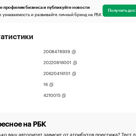
е профилем бизнеса и публикуйте новости
Получить дос
 узнаваемость и развивайте личный бренд на РБК
татистики
2008478939
20220816001
20620416101
16
4210015
есное на РБК
ко ваш авторитет зависит от атрибутов престижа? Тест д