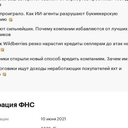
в
 проиграло. Как ИИ-агенты разрушают букмекерскую
рию
ют сильнейших. Почему компании избавляются от лучших
ников
к Wildberries резко нарастил кредиты селлерам до атак н
ики открыли новый способ вредить компаниям. Зачем им
оговики ищут доходы неработающих покупателей яхт и
р
рация ФНС
ации
10 июня 2021