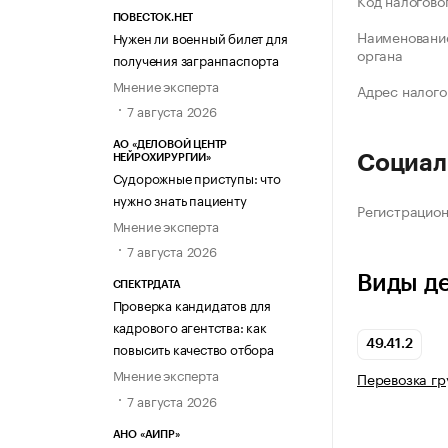
Код налогово
ПОВЕСТОК.НЕТ
Наименование
Нужен ли военный билет для
органа
получения загранпаспорта
Мнение эксперта
Адрес налого
7 августа 2026
АО «ДЕЛОВОЙ ЦЕНТР
Социал
НЕЙРОХИРУРГИИ»
Судорожные приступы: что
нужно знать пациенту
Регистрацио
Мнение эксперта
7 августа 2026
Виды д
СПЕКТРДАТА
Проверка кандидатов для
кадрового агентства: как
49.41.2
повысить качество отбора
Мнение эксперта
Перевозка г
7 августа 2026
АНО «АИПР»