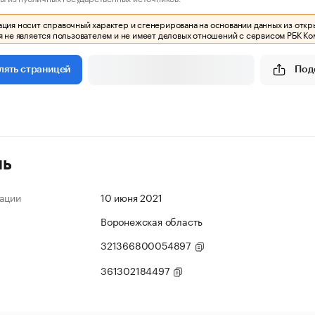
ия носит справочный характер и сгенерирована на основании данных из откр
 не является пользователем и не имеет деловых отношений с сервисом РБК Ко
Под
лять страницей
ль
ации
10 июня 2021
Воронежская область
321366800054897
361302184497