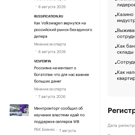
лидеро
8 августа 2026
Казино
RUSSIFICATION.RU
индуст
Как Volkswagen вернулся на
Выжива
российский рынок без единого
сотруд
дилера
Мнение эксперта
Как бан
склады
8 августа 2026
Сотрудн
VESPERFIN
Россияне не мечтают о
Как нал
богатстве: что для нас важнее
кварти
больших денег
Мнение эксперта
7 августа 2026
Минпромторг сообщил об
Регист
изучении властями идей по
поддержке селлеров WB
Дата регистр
РБК Бизнес
7 августа