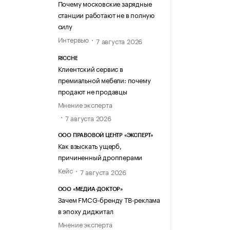
Почему московские зарядные
станции работают не в полную
силу
Интервью
7 августа 2026
RICCHE
Клиентский сервис в
премиальной мебели: почему
продают не продавцы
Мнение эксперта
7 августа 2026
ООО ПРАВОВОЙ ЦЕНТР «ЭКСПЕРТ»
Как взыскать ущерб,
причиненный дропперами
Кейс
7 августа 2026
ООО «МЕДИА-ДОКТОР»
Зачем FMCG-бренду ТВ-реклама
в эпоху диджитал
Мнение эксперта