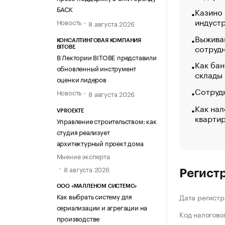
БАСК
Казино
индуст
Новость
8 августа 2026
Выжива
КОНСАЛТИНГОВАЯ КОМПАНИЯ
сотруд
BITOBE
В Лектории BITOBE представили
Как бан
обновленный инструмент
склады
оценки лидеров
Сотрудн
Новость
8 августа 2026
Как нал
VPROEKTE
кварти
Управление строительством: как
студия реализует
архитектурный проект дома
Мнение эксперта
8 августа 2026
Регист
ООО «МАЛЛЕНОМ СИСТЕМС»
Как выбрать систему для
Дата регистр
сериализации и агрегации на
Код налогово
производстве