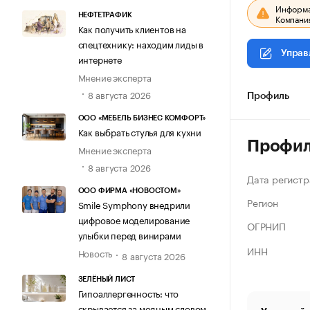
Информац
НЕФТЕТРАФИК
Компания
Как получить клиентов на
спецтехнику: находим лиды в
Управ
интернете
Мнение эксперта
8 августа 2026
Профиль
ООО «МЕБЕЛЬ БИЗНЕС КОМФОРТ»
Как выбрать стулья для кухни
Профи
Мнение эксперта
8 августа 2026
Дата регистр
ООО ФИРМА «НОВОСТОМ»
Регион
Smile Symphony внедрили
цифровое моделирование
ОГРНИП
улыбки перед винирами
ИНН
Новость
8 августа 2026
ЗЕЛЁНЫЙ ЛИСТ
Гипоаллергенность: что
скрывается за модным словом