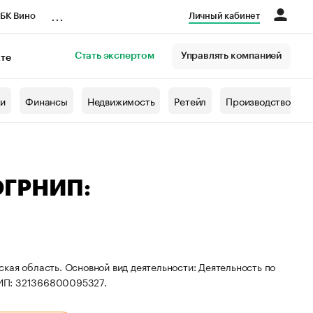
...
БК Вино
Личный кабинет
Стать экспертом
Управлять компанией
кте
азета
жи
Финансы
Недвижимость
Ретейл
Производство
ОГРНИП:
кая область. Основной вид деятельности: Деятельность по
НИП: 321366800095327.