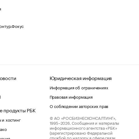
я
Контур.Фокус
овости
Юридическая информация
Информация об ограничениях
d
Правовая информация
О соблюдении авторских прав
е продукты РБК
© АО «РОСБИЗНЕСКОНСАЛТИНГ»,
 и хостинг
1995–2026.
Сообщения и материалы
информационного агентства «РБК»
лако
(зарегистрировано Федеральной
службой по надзору в сфере связи,
шения