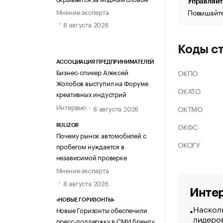
Управляйт
Мнение эксперта
Повышайте
8 августа 2026
Коды с
АССОЦИАЦИЯ ПРЕДПРИНИМАТЕЛЕЙ
Бизнес-спикер Алексей
ОКПО
Жолобов выступил на Форуме
ОКАТО
креативных индустрий
Интервью
ОКТМО
8 августа 2026
ОКФС
RULIZOR
Почему рынок автомобилей с
ОКОГУ
пробегом нуждается в
независимой проверке
Мнение эксперта
8 августа 2026
Интер
«НОВЫЕ ГОРИЗОНТЫ»
Насколь
Новые Горизонты обеспечили
лидеро
пресс-поддержку в СМИ бренду