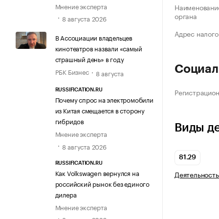
Мнение эксперта
Наименование
органа
8 августа 2026
Адрес налого
В Ассоциации владельцев
кинотеатров назвали «самый
страшный день» в году
Социал
РБК Бизнес
8 августа
Регистрацио
RUSSIFICATION.RU
Почему спрос на электромобили
из Китая смещается в сторону
гибридов
Виды д
Мнение эксперта
8 августа 2026
81.29
RUSSIFICATION.RU
Как Volkswagen вернулся на
Деятельность
российский рынок без единого
дилера
Мнение эксперта