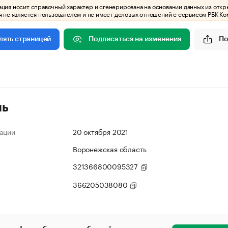
ия носит справочный характер и сгенерирована на основании данных из откр
 не является пользователем и не имеет деловых отношений с сервисом РБК Ко
Подписаться на изменения
По
лять страницей
ль
ации
20 октября 2021
Воронежская область
321366800095327
366205038080