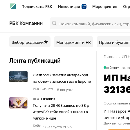
Подписка на РБК
Инвестиции
Мероприятия
Отр
Спорт
Школа управления РБК
РБК Образование
РБ
РБК Компании
Город
Стиль
Крипто
РБК Бизнес-среда
Дискусси
Выбор редакции
Менеджмент и HR
Право и бухгал
Спецпроекты СПб
Конференции СПб
Спецпроекты
Главная
ИП Н
Технологии и медиа
Финансы
Рынок наличной валют
Лента публикаций
ДЕЙСТВУЕТ
ОБНО
«Газпром» заметил антирекорд
ИП Н
по объему запасов газа в Европе
РБК Бизнес
3213
8 августа
НЕФТЕТРАФИК
Обслуживание з
Получили 26 468 заявок по 38 р
ИП Назаров А
через ВК: кейс онлайн-школы в
чистке и уб
мягкой нише
Данные получен
Кейс
8 августа 2026