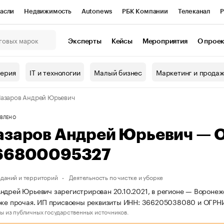
асли
Недвижимость
Autonews
РБК Компании
Телеканал
Р
К Курсы
РБК Life
Тренды
Визионеры
Национальные проекты
Эксперты
Кейсы
Мероприятия
О прое
онный клуб
Исследования
Кредитные рейтинги
Франшизы
Г
терия
IT и технологии
Малый бизнес
Маркетинг и прода
Проверка контрагентов
Политика
Экономика
Бизнес
азаров Андрей Юрьевич
ы
ВЛЕНО
азаров Андрей Юрьевич — 
66800095327
даний и территорий
Деятельность по чистке и уборке
ндрей Юрьевич зарегистрирован 20.10.2021, в регионе — Воронежс
орке прочая. ИП присвоены реквизиты ИНН: 366205038080 и ОГР
ы из публичных государственных источников.