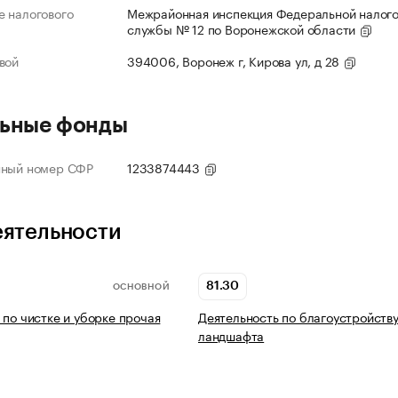
 налогового
Межрайонная инспекция Федеральной налог
службы № 12 по Воронежской области
вой
394006, Воронеж г, Кирова ул, д 28
ьные фонды
нный номер СФР
1233874443
еятельности
81.30
ОСНОВНОЙ
 по чистке и уборке прочая
Деятельность по благоустройств
ландшафта