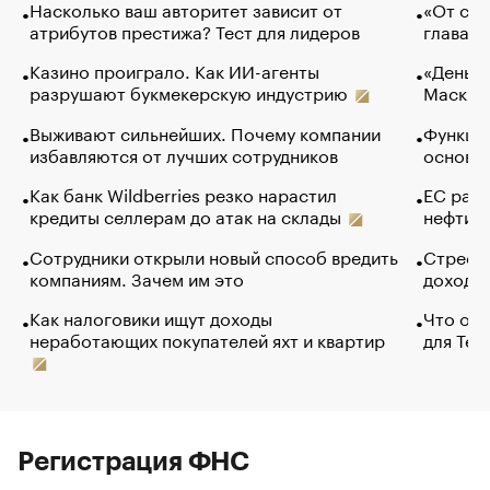
Насколько ваш авторитет зависит от
«От спо
атрибутов престижа? Тест для лидеров
глава к
Казино проиграло. Как ИИ-агенты
«Деньги
разрушают букмекерскую индустрию
Маск в 
Выживают сильнейших. Почему компании
Функции
избавляются от лучших сотрудников
основ э
Как банк Wildberries резко нарастил
ЕС раз
кредиты селлерам до атак на склады
нефти —
Сотрудники открыли новый способ вредить
Стресс 
компаниям. Зачем им это
доходов
Как налоговики ищут доходы
Что обв
неработающих покупателей яхт и квартир
для Tel
Регистрация ФНС