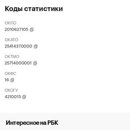
Коды статистики
ОКПО
2010627105
ОКАТО
25414370000
ОКТМО
25714000001
ОКФС
16
ОКОГУ
4210015
Интересное на РБК