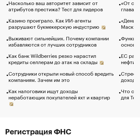
Насколько ваш авторитет зависит от
«От спо
атрибутов престижа? Тест для лидеров
глава к
Казино проиграло. Как ИИ-агенты
«Деньги
разрушают букмекерскую индустрию
Маск в 
Выживают сильнейших. Почему компании
Функции
избавляются от лучших сотрудников
основ э
Как банк Wildberries резко нарастил
ЕС раз
кредиты селлерам до атак на склады
нефти —
Сотрудники открыли новый способ вредить
Стресс 
компаниям. Зачем им это
доходов
Как налоговики ищут доходы
Что обв
неработающих покупателей яхт и квартир
для Tel
Регистрация ФНС