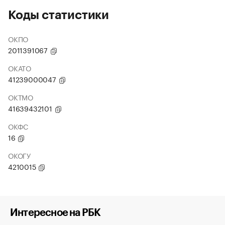
Коды статистики
ОКПО
2011391067
ОКАТО
41239000047
ОКТМО
41639432101
ОКФС
16
ОКОГУ
4210015
Интересное на РБК