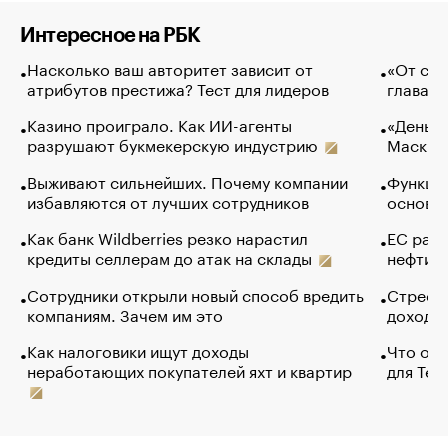
Интересное на РБК
Насколько ваш авторитет зависит от
«От спо
атрибутов престижа? Тест для лидеров
глава к
Казино проиграло. Как ИИ-агенты
«Деньги
разрушают букмекерскую индустрию
Маск в 
Выживают сильнейших. Почему компании
Функции
избавляются от лучших сотрудников
основ э
Как банк Wildberries резко нарастил
ЕС раз
кредиты селлерам до атак на склады
нефти —
Сотрудники открыли новый способ вредить
Стресс 
компаниям. Зачем им это
доходов
Как налоговики ищут доходы
Что обв
неработающих покупателей яхт и квартир
для Tel