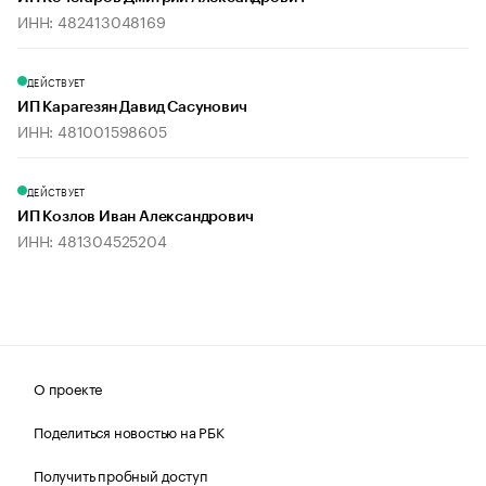
ИНН: 482413048169
ДЕЙСТВУЕТ
ИП Карагезян Давид Сасунович
ИНН: 481001598605
ДЕЙСТВУЕТ
ИП Козлов Иван Александрович
ИНН: 481304525204
О проекте
Поделиться новостью на РБК
Получить пробный доступ