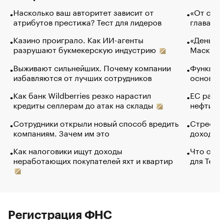
Насколько ваш авторитет зависит от
«От спо
атрибутов престижа? Тест для лидеров
глава к
Казино проиграло. Как ИИ-агенты
«Деньги
разрушают букмекерскую индустрию
Маск в 
Выживают сильнейших. Почему компании
Функции
избавляются от лучших сотрудников
основ э
Как банк Wildberries резко нарастил
ЕС раз
кредиты селлерам до атак на склады
нефти —
Сотрудники открыли новый способ вредить
Стресс 
компаниям. Зачем им это
доходов
Как налоговики ищут доходы
Что обв
неработающих покупателей яхт и квартир
для Tel
Регистрация ФНС