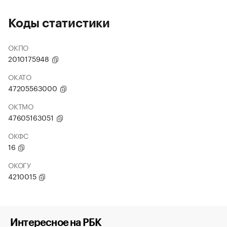
Коды статистики
ОКПО
2010175948
ОКАТО
47205563000
ОКТМО
47605163051
ОКФС
16
ОКОГУ
4210015
Интересное на РБК