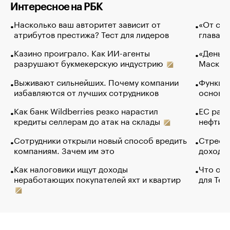
Интересное на РБК
Насколько ваш авторитет зависит от
«От спо
атрибутов престижа? Тест для лидеров
глава к
Казино проиграло. Как ИИ-агенты
«Деньги
разрушают букмекерскую индустрию
Маск в 
Выживают сильнейших. Почему компании
Функции
избавляются от лучших сотрудников
основ э
Как банк Wildberries резко нарастил
ЕС раз
кредиты селлерам до атак на склады
нефти —
Сотрудники открыли новый способ вредить
Стресс 
компаниям. Зачем им это
доходов
Как налоговики ищут доходы
Что обв
неработающих покупателей яхт и квартир
для Tel